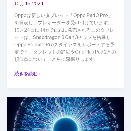
10月 16, 2024
を
発
Oppoは新しいタブレット「Oppo Pad 3 Pro」
表
を発表し、プレオーダーを受け付けています。
10月24日に中国で正式に発売されるこのタブレ
ットは、Snapdragon 8 Gen 3チップを搭載し、
Oppo Pencil 2 Proスタイラスをサポートする予
定です。タブレットの詳細やOnePlus Pad 2との
類似点について、さらに深掘りします。
続きを読む »
OpenAI、
オ
ー
プ
ン