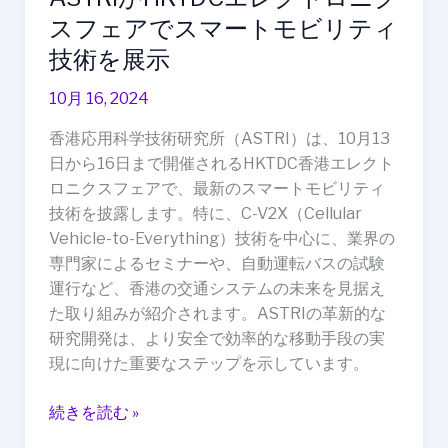
ェ
スフェアでスマートモビリティ
ア
で
技術を展示
ス
10月 16, 2024
マ
ー
香港応用科学技術研究所（ASTRI）は、10月13
ト
日から16日まで開催されるHKTDC香港エレクト
モ
ロニクスフェアで、最新のスマートモビリティ
ビ
技術を披露します。特に、C-V2X（Cellular
リ
Vehicle-to-Everything）技術を中心に、業界の
テ
専門家によるセミナーや、自動運転バスの試験
ィ
運行など、香港の交通システムの未来を見据え
技
た取り組みが紹介されます。ASTRIの革新的な
術
研究開発は、より安全で効率的な移動手段の実
を
現に向けた重要なステップを示しています。
展
示
続きを読む »