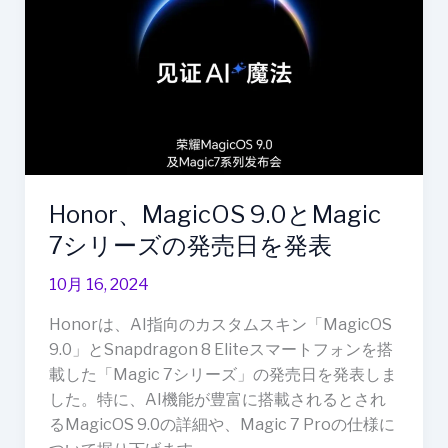
9.0
と
Magic
7
シ
リ
ー
ズ
Honor、MagicOS 9.0とMagic
の
発
7シリーズの発売日を発表
売
10月 16, 2024
日
を
Honorは、AI指向のカスタムスキン「MagicOS
発
9.0」とSnapdragon 8 Eliteスマートフォンを搭
表
載した「Magic 7シリーズ」の発売日を発表しま
した。特に、AI機能が豊富に搭載されるとされ
るMagicOS 9.0の詳細や、Magic 7 Proの仕様に