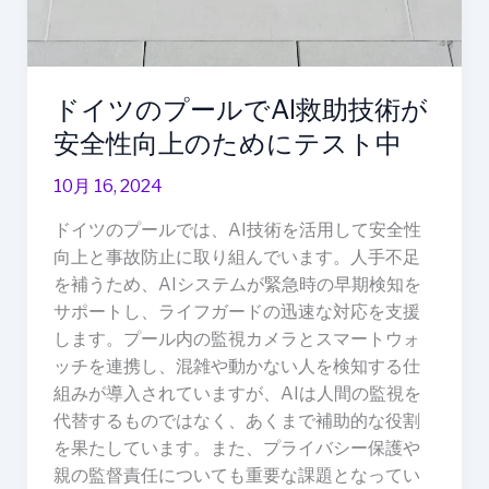
AI
救
助
技
ドイツのプールでAI救助技術が
術
安全性向上のためにテスト中
が
安
10月 16, 2024
全
性
ドイツのプールでは、AI技術を活用して安全性
向
向上と事故防止に取り組んでいます。人手不足
上
を補うため、AIシステムが緊急時の早期検知を
の
サポートし、ライフガードの迅速な対応を支援
た
します。プール内の監視カメラとスマートウォ
め
ッチを連携し、混雑や動かない人を検知する仕
に
組みが導入されていますが、AIは人間の監視を
テ
代替するものではなく、あくまで補助的な役割
ス
を果たしています。また、プライバシー保護や
ト
親の監督責任についても重要な課題となってい