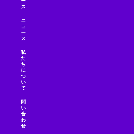
ー
ス
ニ
ュ
ー
ス
私
た
ち
に
つ
い
て
問
い
合
わ
せ