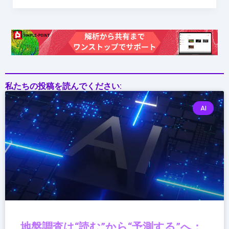
歩
を
踏
み
出
す
私たちの投稿を読んでください:
AI
地盤調査は“読む”から“予測する”へ：