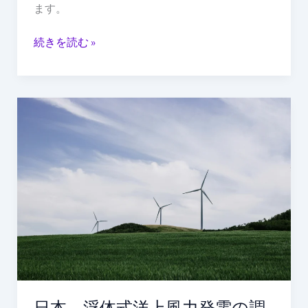
中
ます。
続きを読む »
日
本、
浮
体
式
洋
上
風
力
発
電
の
日本、浮体式洋上風力発電の調