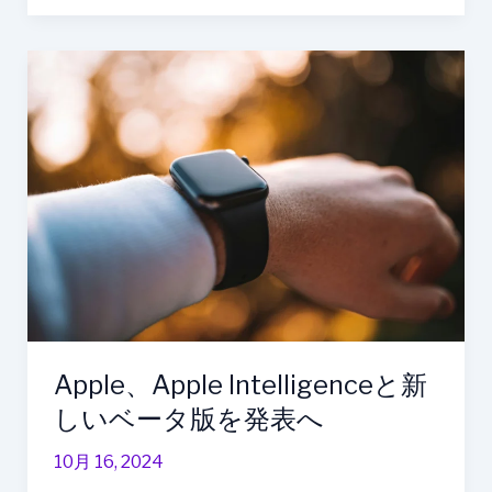
Apple、
Apple
Intelligence
と
新
し
い
ベ
ー
タ
版
を
Apple、Apple Intelligenceと新
発
しいベータ版を発表へ
表
へ
10月 16, 2024