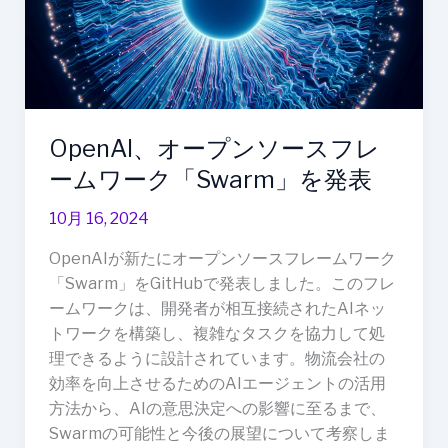
ソ
ー
ス
フ
レ
OpenAI、オープンソースフレ
ー
ム
ームワーク「Swarm」を発表
ワ
10月 16, 2024
ー
ク
OpenAIが新たにオープンソースフレームワーク
「Swarm」
「Swarm」をGitHubで発表しました。このフレ
を
ームワークは、開発者が相互接続されたAIネッ
発
トワークを構築し、複雑なタスクを協力して処
表
理できるように設計されています。物流会社の
効率を向上させるためのAIエージェントの活用
方法から、AIの意思決定への影響に至るまで、
Swarmの可能性と今後の展望について考察しま