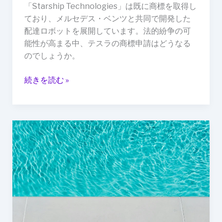
「Starship Technologies」は既に商標を取得し
ており、メルセデス・ベンツと共同で開発した
配達ロボットを展開しています。法的紛争の可
能性が高まる中、テスラの商標申請はどうなる
のでしょうか。
続きを読む »
ド
イ
ツ
の
プ
ー
ル
で