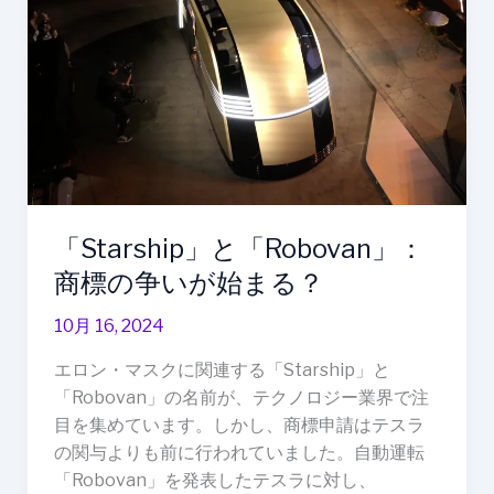
商
標
の
争
い
が
始
ま
る？
「Starship」と「Robovan」：
商標の争いが始まる？
10月 16, 2024
エロン・マスクに関連する「Starship」と
「Robovan」の名前が、テクノロジー業界で注
目を集めています。しかし、商標申請はテスラ
の関与よりも前に行われていました。自動運転
「Robovan」を発表したテスラに対し、