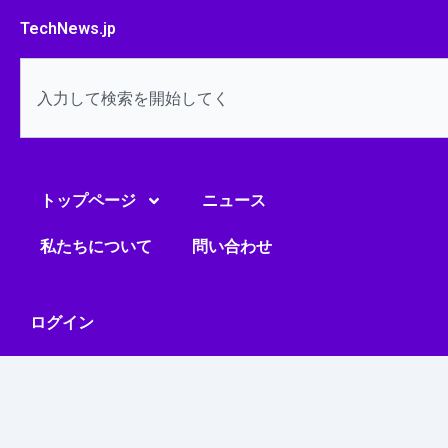
内
TechNews.jp
容
を
検
ス
索
キ
ッ
プ
トップページ
ニュース
私たちについて
問い合わせ
ログイン