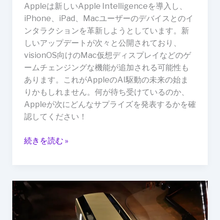
Appleは新しいApple Intelligenceを導入し、
iPhone、iPad、Macユーザーのデバイスとのイ
ンタラクションを革新しようとしています。新
しいアップデートが次々と公開されており、
visionOS向けのMac仮想ディスプレイなどのゲ
ームチェンジングな機能が追加される可能性も
あります。これがAppleのAI駆動の未来の始ま
りかもしれません。何が待ち受けているのか、
Appleが次にどんなサプライズを発表するかを確
認してください！
続きを読む »
「Starship」
と
「Robovan」：