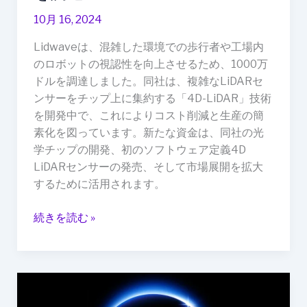
た
め
10月 16, 2024
に
Lidwaveは、混雑した環境での歩行者や工場内
1000
のロボットの視認性を向上させるため、1000万
万
ドルを調達しました。同社は、複雑なLiDARセ
ド
ンサーをチップ上に集約する「4D-LiDAR」技術
ル
を開発中で、これによりコスト削減と生産の簡
を
素化を図っています。新たな資金は、同社の光
調
学チップの開発、初のソフトウェア定義4D
達
LiDARセンサーの発売、そして市場展開を拡大
するために活用されます。
続きを読む »
Honor、
MagicOS