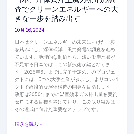
調
査でクリーンエネルギーへの大
査
で
きな一歩を踏み出す
ク
10月 16, 2024
リ
ー
日本はクリーンエネルギーの未来に向けた一歩
ン
を踏み出し、浮体式洋上風力発電の調査を進め
エ
ています。地理的な制約から、浅い沿岸水域が
ネ
不足する日本では、この新技術が鍵となりま
ル
す。2026年3月までに完了予定のこのプロジェ
ギ
クトには、5つの大手企業が参加し、よりコンパ
ー
クトで経済的な浮体構造の開発を目指します。
へ
政府は2050年までに温室効果ガス排出量を実質
の
ゼロにする目標を掲げており、この取り組みは
大
その達成に向けた重要なステップです。
き
な
続きを読む »
一