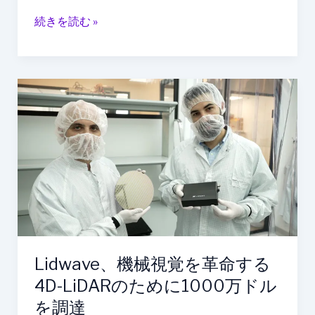
続きを読む »
Lidwave、
機
械
視
覚
を
革
命
す
る
Lidwave、機械視覚を革命する
4D-
LiDAR
4D-LiDARのために1000万ドル
の
を調達