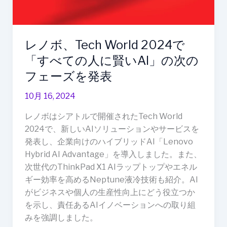
の
人
に
レノボ、Tech World 2024で
賢
い
「すべての人に賢いAI」の次の
AI」
フェーズを発表
の
次
10月 16, 2024
の
レノボはシアトルで開催されたTech World
フ
2024で、新しいAIソリューションやサービスを
ェ
発表し、企業向けのハイブリッドAI「Lenovo
ー
Hybrid AI Advantage」を導入しました。また、
ズ
次世代のThinkPad X1 AIラップトップやエネル
を
ギー効率を高めるNeptune液冷技術も紹介。AI
発
がビジネスや個人の生産性向上にどう役立つか
表
を示し、責任あるAIイノベーションへの取り組
みを強調しました。