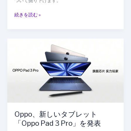
ついて掘り下げます。
続きを読む »
Oppo、
新
し
い
タ
ブ
レ
ッ
ト
「Oppo
Oppo、新しいタブレット
Pad
「Oppo Pad 3 Pro」を発表
3
Pro」