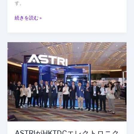
す。
続きを読む »
ASTRI
が
HKTDC
エ
レ
ク
ト
ロ
ニ
ク
ス
フ
ASTRIがHKTDCエレクトロニク