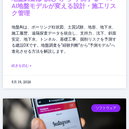
AI地盤モデルが変える設計・施工リス
ク管理
地盤AIは、ボーリング柱状図、土質試験、地形、地下水、
施工履歴、遠隔探査データを統合し、支持力、沈下、斜面
安定、地下水、トンネル、基礎工事、掘削リスクを予測す
る建設DXです。地盤調査を“経験判断”から“予測モデル”へ
進化させる方法を解説します。
続きを読む »
5月 19, 2026
ソフトウェア