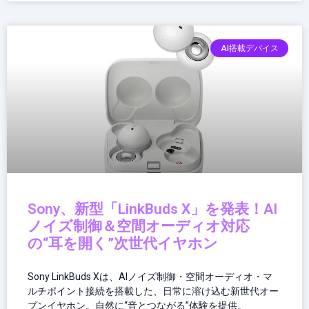
AI搭載デバイス
Sony、新型「LinkBuds X」を発表！AI
ノイズ制御＆空間オーディオ対応
の“耳を開く”次世代イヤホン
Sony LinkBuds Xは、AIノイズ制御・空間オーディオ・マ
ルチポイント接続を搭載した、日常に溶け込む新世代オー
プンイヤホン。自然に“音とつながる”体験を提供。