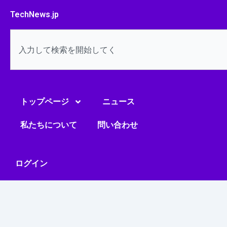
内
TechNews.jp
容
を
検
ス
索
キ
ッ
プ
トップページ
ニュース
私たちについて
問い合わせ
ログイン