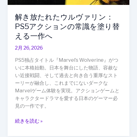
リ
ン：
解き放たれたウルヴァリン：
PS5
PS5アクションの常識を塗り替
ア
ク
える一作へ
シ
2月 26, 2026
ョ
ン
PS5独占タイトル『Marvel’s Wolverine』がつ
の
いに本格始動。日本を舞台にした物語、容赦な
常
い近接戦闘、そして過去と向き合う重厚なスト
識
ーリーが融合し、これまでにないダークな
を
Marvelゲーム体験を実現。アクションゲームと
塗
キャラクタードラマを愛する日本のゲーマー必
り
見の一作です。
替
え
続きを読む »
る
一