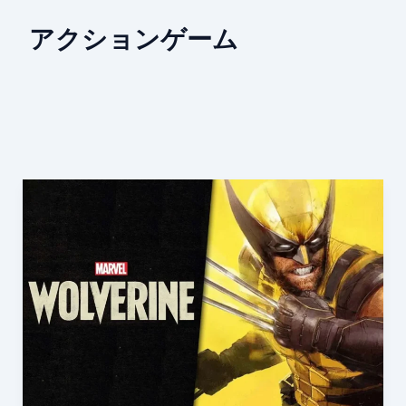
アクションゲーム
解
き
放
た
れ
た
ウ
ル
ヴ
ァ