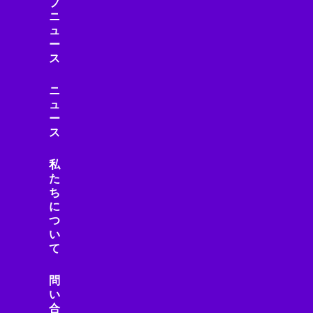
プ
ニ
ュ
ー
ス
ニ
ュ
ー
ス
私
た
ち
に
つ
い
て
問
い
合