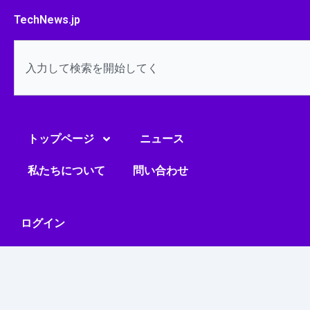
内
TechNews.jp
容
を
検
ス
索
キ
ッ
プ
トップページ
ニュース
私たちについて
問い合わせ
ログイン