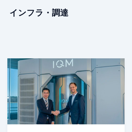
インフラ・調達
量
子
は
実
験
か
ら
調
達
へ：