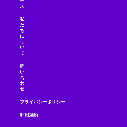
ー
ス
私
た
ち
に
つ
い
て
問
い
合
わ
せ
プライバシーポリシー
利用規約