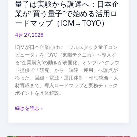
量子は実験から調達へ：日本企
日
本
業が“買う量子”で始める活用ロ
企
ードマップ（IQM→TOYO）
業
が“買
4月 27, 2026
う
IQMが日本企業向けに「フルスタック量子コン
量
ピュータ」をTOYO（東陽テクニカ）へ導入す
子”で
る“企業購入”の動きが表面化。オンプレ×クラウ
始
ド提供で「研究」から「調達・運用」へ論点が
め
移った。回線・電源・運用体制・HPC統合・人
る
材育成まで、導入ロードマップと実務チェック
活
ポイントを具体解説。
用
ロ
続きを読む »
ー
ド
マ
ッ