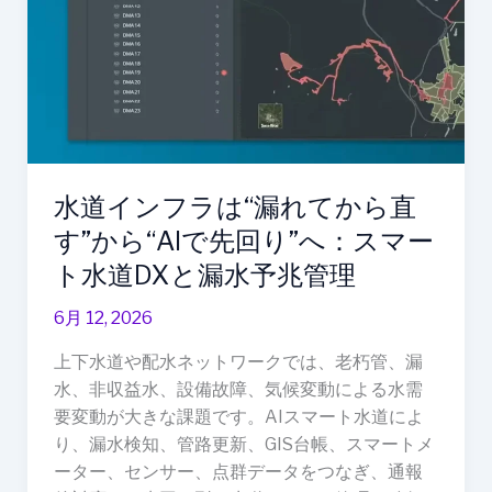
ら
直
す”か
ら“AI
で
先
回
水道インフラは“漏れてから直
り”へ：
ス
す”から“AIで先回り”へ：スマー
マ
ト水道DXと漏水予兆管理
ー
ト
6月 12, 2026
水
上下水道や配水ネットワークでは、老朽管、漏
道
水、非収益水、設備故障、気候変動による水需
DX
要変動が大きな課題です。AIスマート水道によ
と
り、漏水検知、管路更新、GIS台帳、スマートメ
漏
ーター、センサー、点群データをつなぎ、通報
水