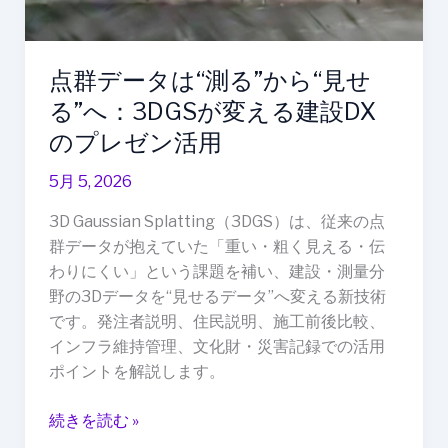
る
建
設
点群データは“測る”から“見せ
DX
の
る”へ：3DGSが変える建設DX
プ
のプレゼン活用
レ
ゼ
5月 5, 2026
ン
3D Gaussian Splatting（3DGS）は、従来の点
活
群データが抱えていた「重い・粗く見える・伝
用
わりにくい」という課題を補い、建設・測量分
野の3Dデータを“見せるデータ”へ変える新技術
です。発注者説明、住民説明、施工前後比較、
インフラ維持管理、文化財・災害記録での活用
ポイントを解説します。
続きを読む »