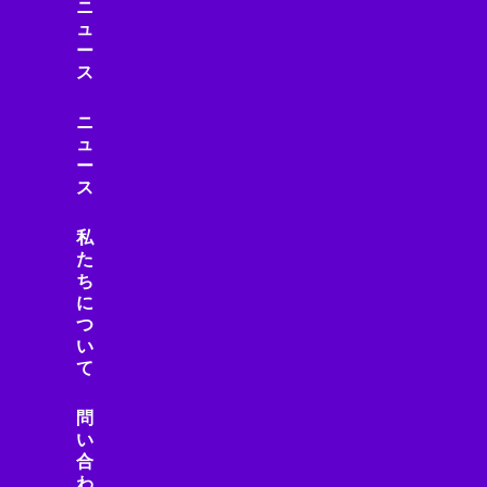
ニ
ュ
ー
ス
ニ
ュ
ー
ス
私
た
ち
に
つ
い
て
問
い
合
わ