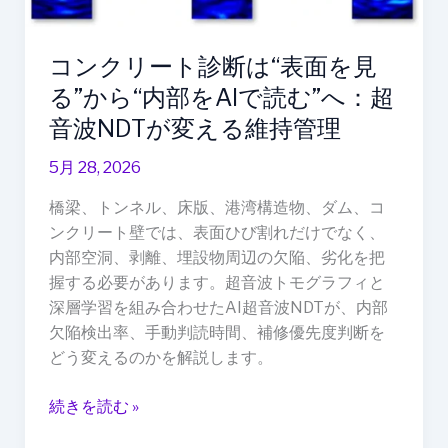
見
る”か
ら“内
コンクリート診断は“表面を見
部
る”から“内部をAIで読む”へ：超
を
音波NDTが変える維持管理
AI
で
5月 28, 2026
読
む”へ：
橋梁、トンネル、床版、港湾構造物、ダム、コ
超
ンクリート壁では、表面ひび割れだけでなく、
音
内部空洞、剥離、埋設物周辺の欠陥、劣化を把
波
握する必要があります。超音波トモグラフィと
NDT
深層学習を組み合わせたAI超音波NDTが、内部
が
欠陥検出率、手動判読時間、補修優先度判断を
変
どう変えるのかを解説します。
え
る
続きを読む »
維