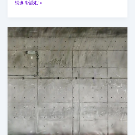
続きを読む »
デ
ー
タ
化
点
と
群
劣
デ
化
ー
管
タ
理
は“測
る”か
ら“見
せ
る”へ：
3DGS
が
変
え