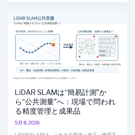
持
管
LiDAR
理
SLAM
は“簡
易
計
測”か
ら“公
共
測
量”へ：
現
LiDAR SLAMは“簡易計測”か
場
ら“公共測量”へ：現場で問われ
で
る精度管理と成果品
問
わ
5月 8, 2026
れ
LiDAR SLAMは、これまで屋内・地下・橋梁下