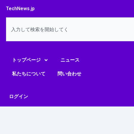
内
TechNews.jp
容
を
検
ス
索
キ
ッ
プ
トップページ
ニュース
私たちについて
問い合わせ
ログイン