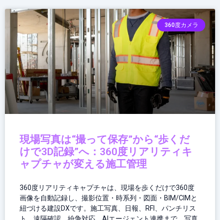
360度カメラ
現場写真は“撮って保存”から“歩くだ
けで3D記録”へ：360度リアリティキ
ャプチャが変える施工管理
360度リアリティキャプチャは、現場を歩くだけで360度
画像を自動記録し、撮影位置・時系列・図面・BIM/CIMと
紐づける建設DXです。施工写真、日報、RFI、パンチリス
ト、遠隔確認、紛争対応、AIエージェント連携まで、写真