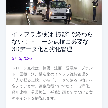
は“撮
影”で
終
わ
ら
インフラ点検は“撮影”で終わら
な
ない：ドローン点検に必要な
い：
ド
3Dデータ化と劣化管理
ロ
5月 5, 2026
ー
ン
ドローン点検は、橋梁・法面・送電線・プラン
点
ト・屋根・河川構造物のインフラ維持管理を
検
「人が登る点検」から「データで診る点検」へ
に
変えています。画像取得だけでなく、点群化、
必
経年比較、異常検知、補修計画までつなげる実
要
務ポイントを解説します。
な
3D