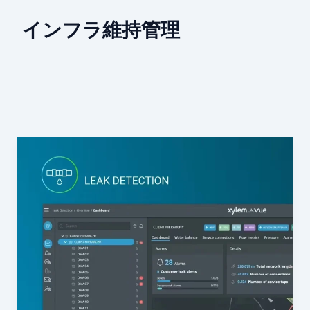
インフラ維持管理
水
道
イ
ン
フ
ラ
は“漏
れ
て
か