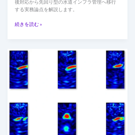
後対応から先回り型の水道インフラ管理へ移行
予
する実務論点を解説します。
兆
管
続きを読む »
理
コ
ン
ク
リ
ー
ト
診
断
は“表
面
を