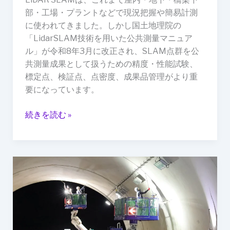
る
部・工場・プラントなどで現況把握や簡易計測
精
に使われてきました。しかし国土地理院の
度
「LidarSLAM技術を用いた公共測量マニュア
管
ル」が令和8年3月に改正され、SLAM点群を公
理
共測量成果として扱うための精度・性能試験、
と
標定点、検証点、点密度、成果品管理がより重
成
要になっています。
果
品
続きを読む »
イ
ン
フ
ラ
点
検