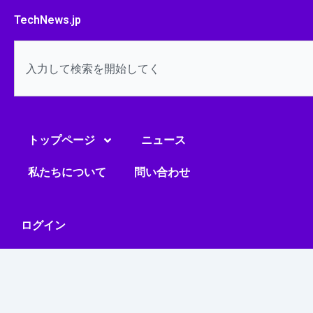
内
TechNews.jp
容
を
検
ス
索
キ
ッ
プ
トップページ
ニュース
私たちについて
問い合わせ
ログイン