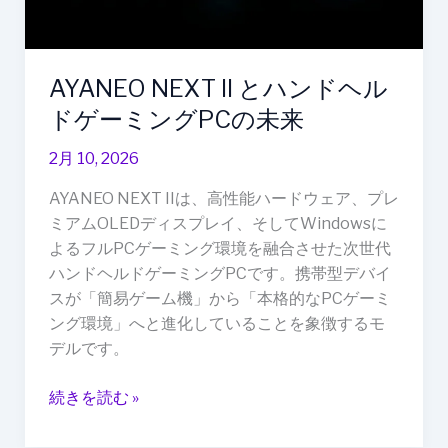
ゲ
ー
ミ
AYANEO NEXT II とハンドヘル
ン
グ
ドゲーミングPCの未来
PC
2月 10, 2026
の
未
AYANEO NEXT IIは、高性能ハードウェア、プレ
来
ミアムOLEDディスプレイ、そしてWindowsに
よるフルPCゲーミング環境を融合させた次世代
ハンドヘルドゲーミングPCです。携帯型デバイ
スが「簡易ゲーム機」から「本格的なPCゲーミ
ング環境」へと進化していることを象徴するモ
デルです。
続きを読む »