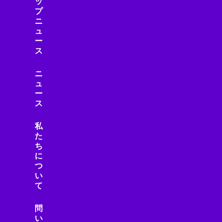
ッ
プ
ニ
ュ
ー
ス
ニ
ュ
ー
ス
私
た
ち
に
つ
い
て
問
い