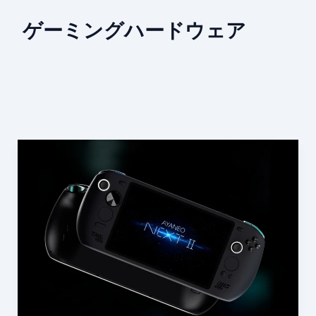
ゲーミングハードウェア
AYANEO
NEXT
II
と
ハ
ン
ド
ヘ
ル
ド