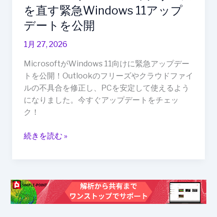
急
を直す緊急Windows 11アップ
Windows
デートを公開
11
ア
1月 27, 2026
ッ
MicrosoftがWindows 11向けに緊急アップデー
プ
トを公開！Outlookのフリーズやクラウドファイ
デ
ルの不具合を修正し、PCを安定して使えるよう
ー
になりました。今すぐアップデートをチェッ
ト
ク！
を
公
続きを読む »
開