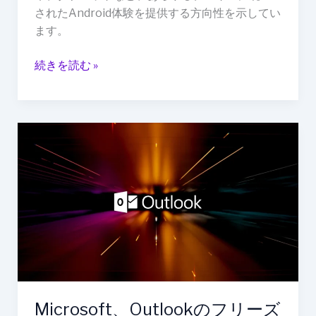
されたAndroid体験を提供する方向性を示してい
ます。
続きを読む »
Microsoft、
Outlook
の
フ
リ
ー
ズ
を
直
す
Microsoft、Outlookのフリーズ
緊