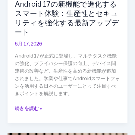
Android 17の新機能で進化する
る
ス
スマート体験：生産性とセキュ
マ
リティを強化する最新アップデ
ー
ート
ト
体
6月 17, 2026
験：
Android 17が正式に登場し、マルチタスク機能
生
の強化、プライバシー保護の向上、デバイス間
産
連携の改善など、生産性を高める新機能が追加
性
されました。学業や仕事でAndroidスマートフォ
と
ンを活用する日本のユーザーにとって注目すべ
セ
きポイントを解説します。
キ
ュ
続きを読む »
リ
テ
ィ
を