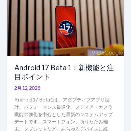
Android
強
17
化
Beta
す
1：
る
新
最
機
新
能
ア
と
ッ
注
プ
Android 17 Beta 1：新機能と注
目
デ
ポ
目ポイント
ー
イ
ト
2月 12, 2026
ン
ト
Android 17 Beta 1は、アダプティブアプリ設
計、パフォーマンス最適化、メディア・カメラ
機能の強化を中心とした最新のシステムアップ
デートです。スマートフォン、折りたたみ端
末、タブレットなど、あらゆるデバイスに統一