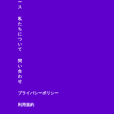
ー
ス
私
た
ち
に
つ
い
て
問
い
合
わ
せ
プライバシーポリシー
利用規約