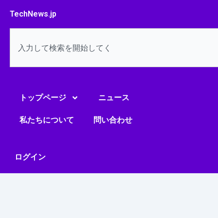
内
TechNews.jp
容
を
検
ス
索
キ
ッ
プ
トップページ
ニュース
私たちについて
問い合わせ
ログイン