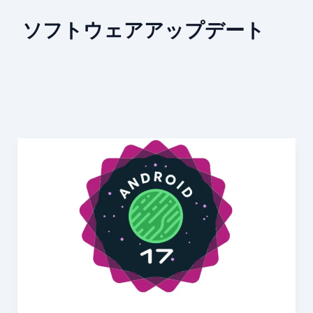
ソフトウェアアップデート
Android
17
の
新
機
能
で
進
化
す