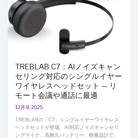
リ
ン
グ
対
応
の
シ
ン
グ
TREBLAB C7：AIノイズキャン
ル
セリング対応のシングルイヤー
イ
ワイヤレスヘッドセット — リ
ヤ
モート会議や通話に最適
ー
ワ
12月 8, 2025
イ
ヤ
TREBLABの「C7」シングルイヤーワイヤレス
レ
ヘッドセットが登場。AI対応ノイズキャンセリ
ス
ングマイク、高耐久バッテリー、軽量設計で、