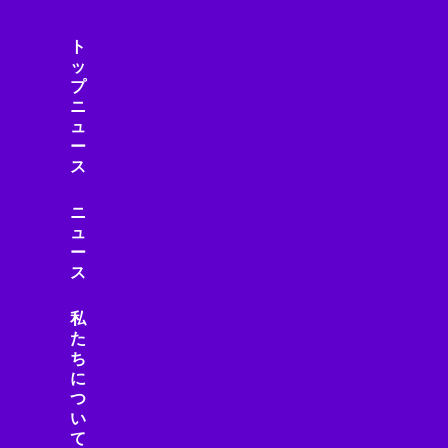
ト
ッ
プ
ニ
ュ
ー
ス
ニ
ュ
ー
ス
私
た
ち
に
つ
い
て