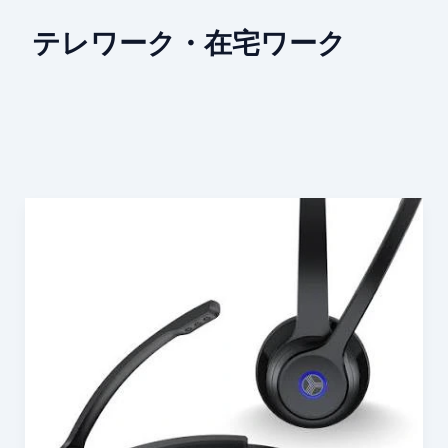
テレワーク・在宅ワーク
TREBLAB
C7：
AI
ノ
イ
ズ
キ
ャ
ン
セ