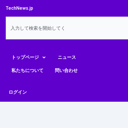
内
TechNews.jp
容
を
検
ス
索
キ
ッ
プ
トップページ
ニュース
私たちについて
問い合わせ
ログイン