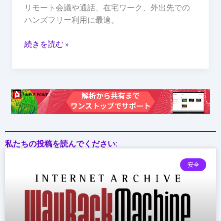
ヘ
リモート会議や通話、在宅ワーク、外出先での
ッ
ハンズフリー利用に最適。
ド
セ
続きを読む »
ッ
ト
—
リ
モ
ー
ト
会
私たちの投稿を読んでください:
議
安全
や
通
話
に
最