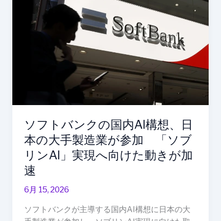
ソ
し
フ
人
ト
材
バ
育
ン
成
ク
を
の
強
国
化
内
AI
ソフトバンクの国内AI構想、日
構
想、
本の大手製造業が参加 「ソブ
日
リンAI」実現へ向けた動きが加
本
速
の
大
6月 15, 2026
手
ソフトバンクが主導する国内AI構想に日本の大
製