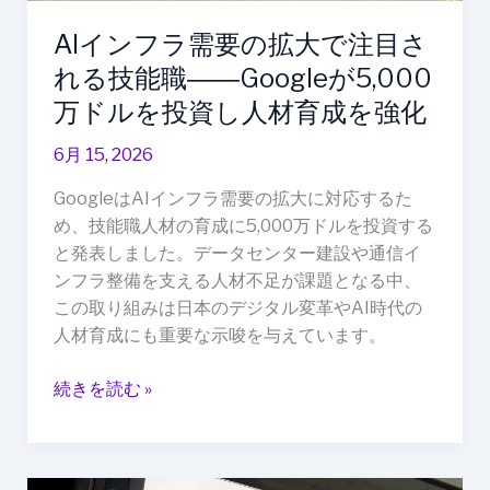
で
AIインフラ需要の拡大で注目さ
注
目
れる技能職――Googleが5,000
さ
万ドルを投資し人材育成を強化
れ
る
6月 15, 2026
技
GoogleはAIインフラ需要の拡大に対応するた
能
め、技能職人材の育成に5,000万ドルを投資する
職
と発表しました。データセンター建設や通信イ
――Google
ンフラ整備を支える人材不足が課題となる中、
が
この取り組みは日本のデジタル変革やAI時代の
5,000
人材育成にも重要な示唆を与えています。
万
ド
続きを読む »
ル
を
投
資