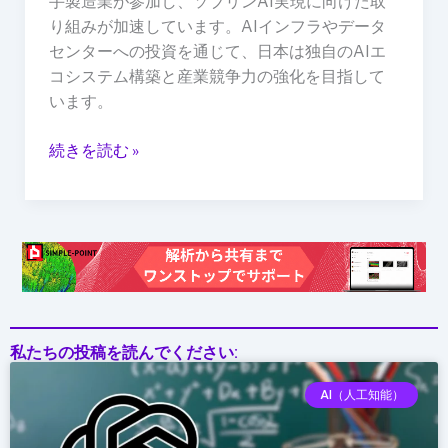
手製造業が参加し、ソブリンAI実現に向けた取
造
り組みが加速しています。AIインフラやデータ
業
センターへの投資を通じて、日本は独自のAIエ
が
コシステム構築と産業競争力の強化を目指して
参
います。
加
「ソ
続きを読む »
ブ
リ
ン
AI」
実
現
へ
向
け
私たちの投稿を読んでください:
た
AI（人工知能）
動
き