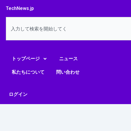
内
TechNews.jp
容
を
検
ス
索
キ
ッ
プ
トップページ
ニュース
私たちについて
問い合わせ
ログイン