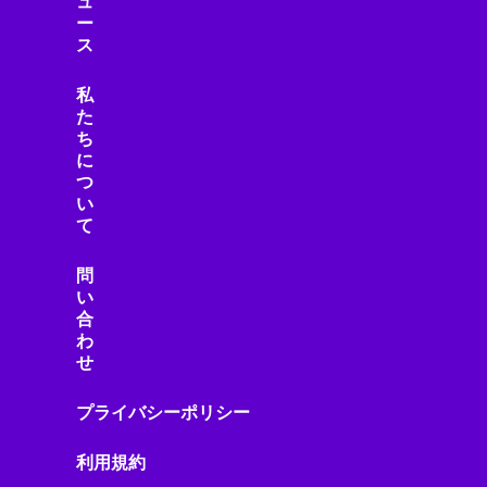
ュ
ー
ス
私
た
ち
に
つ
い
て
問
い
合
わ
せ
プライバシーポリシー
利用規約