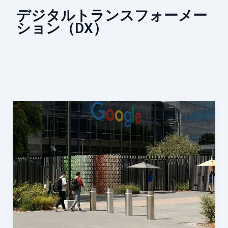
デジタルトランスフォーメー
ション（DX）
AI
イ
ン
フ
ラ
需
要
の
拡
大