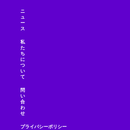
ニ
ュ
ー
ス
私
た
ち
に
つ
い
て
問
い
合
わ
せ
プライバシーポリシー