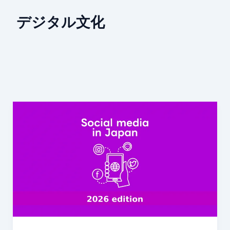
デジタル文化
日
本
で
人
気
の
ソ
ー
シ
ャ