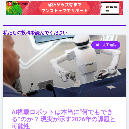
を
形
作
る
主
私たちの投稿を読んでください:
要
AI・人工知能
プ
ラ
ッ
ト
フ
ォ
ー
ム
AI搭載ロボットは本当に“何でもでき
る”のか？ 現実が示す2026年の課題と
可能性