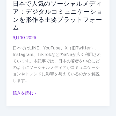
日本で人気のソーシャルメディ
ル
メ
ア：デジタルコミュニケーショ
デ
ンを形作る主要プラットフォー
ィ
ム
ア：
デ
3月 10, 2026
ジ
日本ではLINE、YouTube、X（旧Twitter）、
タ
Instagram、TikTokなどのSNSが広く利用され
ル
ています。本記事では、日本の若者を中心にど
コ
のようにソーシャルメディアがコミュニケーシ
ミ
ョンやトレンドに影響を与えているのかを解説
ュ
します。
ニ
ケ
続きを読む »
ー
シ
ョ
ン