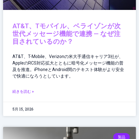
AT&T、Tモバイル、ベライゾンが次
世代メッセージ機能で連携 — なぜ注
目されているのか？
AT&T、T-Mobile、Verizonの米大手通信キャリア3社が、
AppleのRCS対応拡大とともに暗号化メッセージ機能の普
及を推進。iPhoneとAndroid間のテキスト体験がより安全
で快適になろうとしています。
続きを読む »
5月 15, 2026
製品