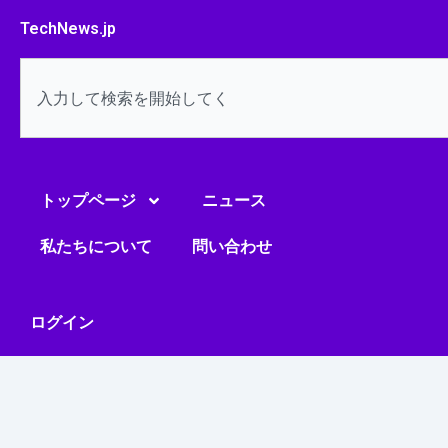
内
TechNews.jp
容
を
検
ス
索
キ
ッ
プ
トップページ
ニュース
私たちについて
問い合わせ
ログイン