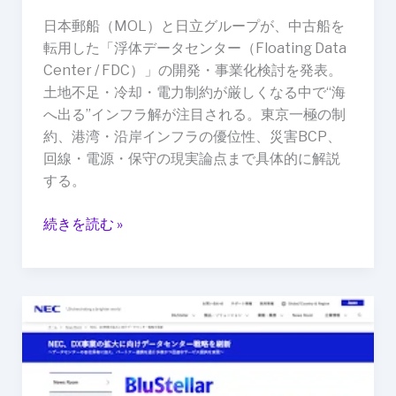
DC
日本郵船（MOL）と日立グループが、中古船を
へ
転用した「浮体データセンター（Floating Data
転
Center / FDC）」の開発・事業化検討を発表。
用
土地不足・冷却・電力制約が厳しくなる中で“海
（海
へ出る”インフラ解が注目される。東京一極の制
水
約、港湾・沿岸インフラの優位性、災害BCP、
冷
回線・電源・保守の現実論点まで具体的に解説
却
する。
×
短
続きを読む »
工
期）
日
本
の
デ
ー