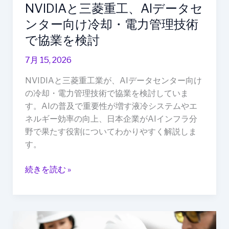
セ
NVIDIAと三菱重工、AIデータセ
ン
ンター向け冷却・電力管理技術
タ
で協業を検討
ー
向
7月 15, 2026
け
NVIDIAと三菱重工業が、AIデータセンター向け
冷
の冷却・電力管理技術で協業を検討していま
却・
す。AIの普及で重要性が増す液冷システムやエ
電
ネルギー効率の向上、日本企業がAIインフラ分
力
野で果たす役割についてわかりやすく解説しま
管
す。
理
技
続きを読む »
術
で
協
業
AI
を