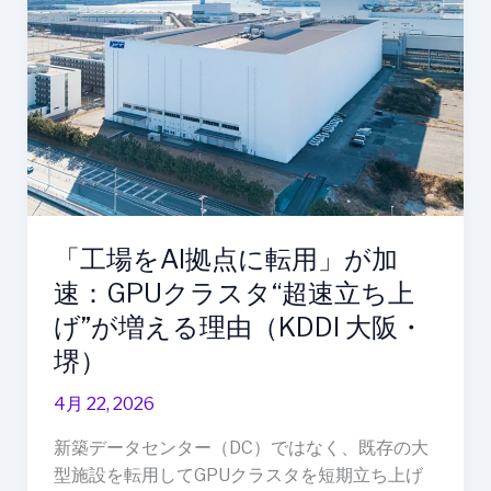
AI
拠
点
に
転
用」
が
加
速：
「工場をAI拠点に転用」が加
GPU
速：GPUクラスタ“超速立ち上
ク
ラ
げ”が増える理由（KDDI 大阪・
ス
堺）
タ“超
速
4月 22, 2026
立
新築データセンター（DC）ではなく、既存の大
ち
型施設を転用してGPUクラスタを短期立ち上げ
上