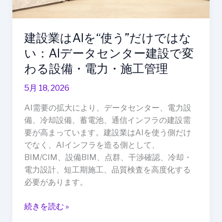
は
な
い：
建設業はAIを“使う”だけではな
AI
い：AIデータセンター建設で変
デ
ー
わる設備・電力・施工管理
タ
5月 18, 2026
セ
ン
AI需要の拡大により、データセンター、電力設
タ
備、冷却設備、蓄電池、通信インフラの建設需
ー
要が高まっています。建設業はAIを使う側だけ
建
でなく、AIインフラを造る側として、
設
BIM/CIM、設備BIM、点群、干渉確認、冷却・
で
電力設計、短工期施工、品質検査を高度化する
変
必要があります。
わ
る
続きを読む »
設