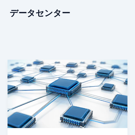
データセンター
NVIDIA
と
三
菱
重
工、
AI
デ
ー
タ