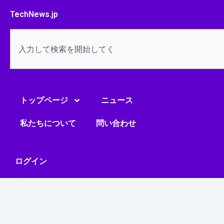
内
TechNews.jp
容
を
検
ス
索
キ
ッ
プ
トップページ
ニュース
私たちについて
問い合わせ
ログイン