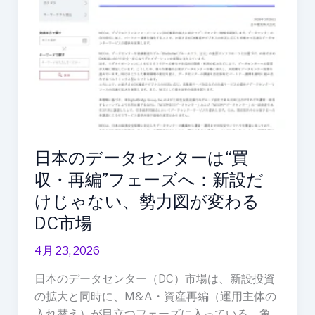
タ
セ
ン
タ
ー
は“買
収・
再
日本のデータセンターは“買
編”フ
ェ
収・再編”フェーズへ：新設だ
ー
けじゃない、勢力図が変わる
ズ
DC市場
へ：
新
4月 23, 2026
設
日本のデータセンター（DC）市場は、新設投資
だ
の拡大と同時に、M&A・資産再編（運用主体の
け
入れ替え）が目立つフェーズに入っている。象