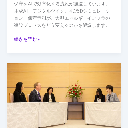
は“許
保守をAIで効率化する流れが加速しています。
認
生成AI、デジタルツイン、4D/5Dシミュレーシ
可
ョン、保守予測が、大型エネルギーインフラの
DX”で
建設プロセスをどう変えるのかを解説します。
変
わ
続きを読む »
る
の
か
建
設
業
は
AI
を“使
う”だ
け
で