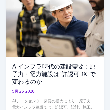
イ
検
ン
討
フ
ラ
時
代
の
建
設
需
要：
AIインフラ時代の建設需要：原
原
子力・電力施設は“許認可DX”で
子
力・
変わるのか
電
5月 25, 2026
力
施
AIデータセンター需要の拡大により、原子力・
設
電力インフラ建設では、許認可、設計、施工、