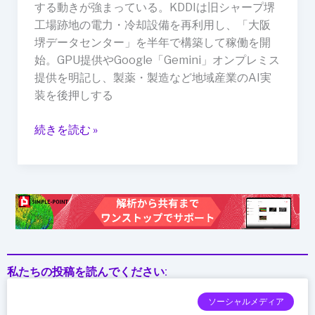
する動きが強まっている。KDDIは旧シャープ堺
げ”が
工場跡地の電力・冷却設備を再利用し、「大阪
増
堺データセンター」を半年で構築して稼働を開
え
始。GPU提供やGoogle「Gemini」オンプレミス
る
提供を明記し、製薬・製造など地域産業のAI実
理
装を後押しする
由
（KDDI
続きを読む »
大
阪・
堺）
私たちの投稿を読んでください:
ソーシャルメディア