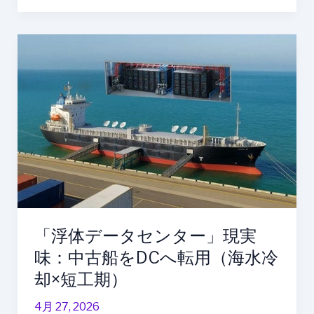
備・
電
力・
「浮
施
体
工
デ
管
ー
理
タ
セ
ン
タ
ー」
現
実
「浮体データセンター」現実
味：
中
味：中古船をDCへ転用（海水冷
古
却×短工期）
船
を
4月 27, 2026