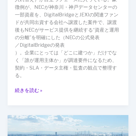
じ
徴例が、NECが神奈川・神戸データセンターの
ゃ
一部資産を、DigitalBridgeとJEXIの関連ファン
な
ドが共同出資する会社へ譲渡した案件で、譲渡
い、
後もNECがサービス提供を継続する“資産と運用
勢
の分離”を明確にした（NECの公式発表
力
／DigitalBridgeの発表
図
）。企業にとっては「どこに建つか」だけでな
が
く「誰が運用主体か」が調達要件になるため、
変
契約・SLA・データ主権・監査の観点で整理す
わ
る。
る
DC
続きを読む »
市
場
「工
場
を