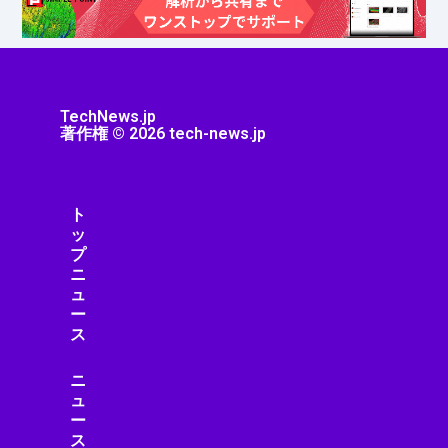
TechNews.jp
著作権 © 2026 tech-news.jp
ト
ッ
プ
ニ
ュ
ー
ス
ニ
ュ
ー
ス