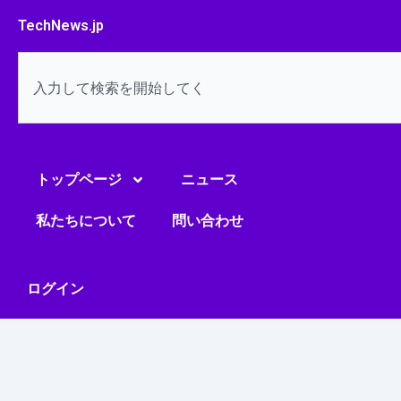
内
TechNews.jp
容
を
検
ス
索
キ
ッ
プ
トップページ
ニュース
私たちについて
問い合わせ
ログイン