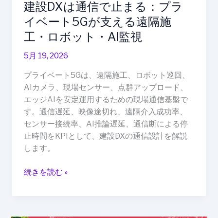
建設DXは通信で止まる：プラ
プ
ラ
イベート5Gが支える遠隔施
イ
工・ロボット・AI監視
ベ
ー
5月 19, 2026
ト
プライベート5Gは、遠隔施工、ロボット巡回、
5G
AIカメラ、現場センサー、点群アップロード、
が
エッジAIを安定運用するための現場通信基盤で
支
す。通信遅延、映像途切れ、遠隔介入成功率、
え
センサー接続率、AI推論遅延、通信断による停
る
止時間をKPIとして、建設DXの通信設計を解説
遠
します。
隔
施
続きを読む »
工・
ロ
ボ
ッ