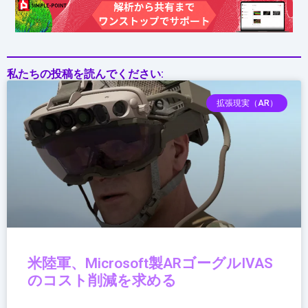
ト・
AI
監
視
私たちの投稿を読んでください:
拡張現実（AR）
米陸軍、Microsoft製ARゴーグルIVAS
のコスト削減を求める