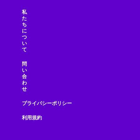
私
た
ち
に
つ
い
て
問
い
合
わ
せ
プライバシーポリシー
利用規約