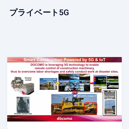
プライベート5G
建
設
DX
は
通
信
で
止
ま
る：