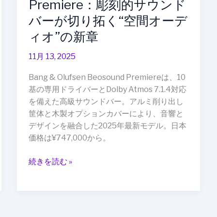
Premiere：彫刻的サウンド
ー
バーが切り拓く“空間オーデ
が
ィオ”の新章
切
り
11月 13, 2025
拓
く“空
Bang & Olufsen Beosound Premiereは、10
間
基の専用ドライバーとDolby Atmos 7.1.4対応
オ
を備えた高級サウンドバー。アルミ削り出し
ー
筐体と木製オプションカバーにより、音響と
デ
デザインを融合した2025年最新モデル。日本
ィ
価格は¥747,000から。
オ”の
新
続きを読む »
章