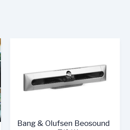
Bang
&
Olufsen
Beosound
Premiere：
彫
刻
的
サ
ウ
ン
ド
Bang & Olufsen Beosound
バ