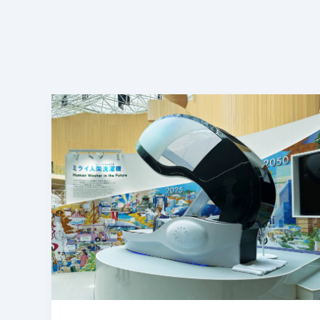
日
本
発
“人
間
洗
濯
機”
が
話
題
に
—