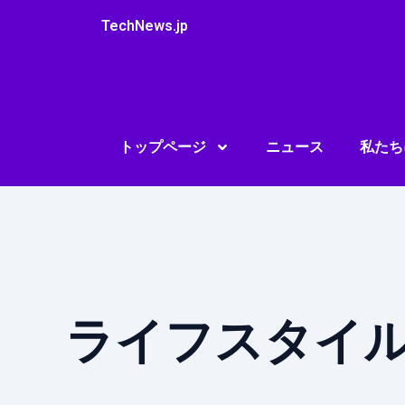
内
TechNews.jp
容
を
ス
キ
ッ
プ
トップページ
ニュース
私たち
ライフスタイ