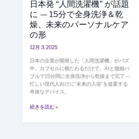
日本発 “人間洗濯機” が話題
15
に — 15分で全身洗浄＆乾
分
で
燥、未来のパーソナルケア
全
の形
身
洗
12月 3, 2025
浄
＆
日本の企業が開発した「人間洗濯機」がバズ
乾
中。カプセルに横たわるだけで、AIと微細バ
燥、
ブルで15分間に全身洗浄から乾燥まで完了 —
未
忙しい現代人向けに“未来の入浴”を提案する
来
奇抜なデバイス。
の
続きを読む »
パ
ー
ソ
ナ
ル