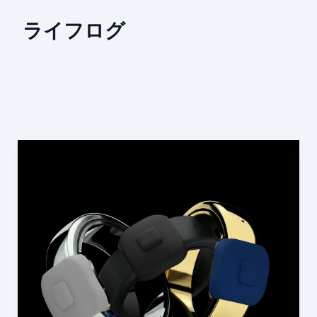
ライフログ
Pebble
Index
01
Smart
Ring
—
指
輪
型
ウ