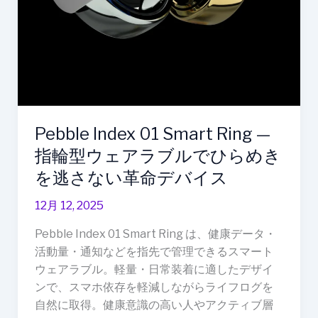
ェ
ア
ラ
ブ
ル
で
ひ
Pebble Index 01 Smart Ring —
ら
め
指輪型ウェアラブルでひらめき
き
を逃さない革命デバイス
を
逃
12月 12, 2025
さ
Pebble Index 01 Smart Ring は、健康データ・
な
活動量・通知などを指先で管理できるスマート
い
ウェアラブル。軽量・日常装着に適したデザイ
革
ンで、スマホ依存を軽減しながらライフログを
命
自然に取得。健康意識の高い人やアクティブ層
デ