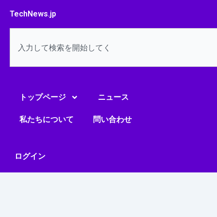
内
TechNews.jp
容
を
検
ス
索
キ
ッ
プ
トップページ
ニュース
私たちについて
問い合わせ
ログイン