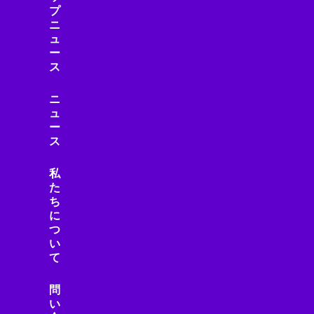
プ
ニ
ュ
ー
ス
ニ
ュ
ー
ス
私
た
ち
に
つ
い
て
問
い