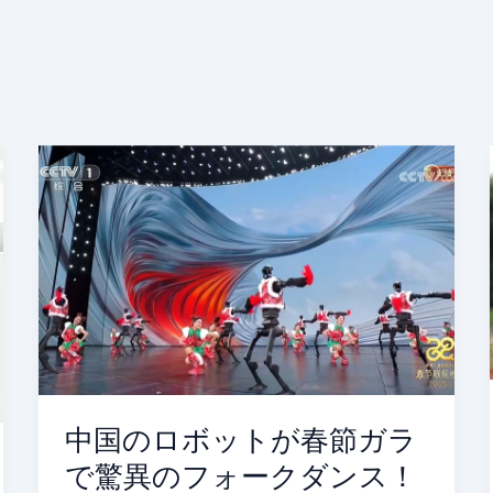
中
国
の
ロ
ボ
ッ
ト
が
春
節
ガ
中国のロボットが春節ガラ
ラ
で驚異のフォークダンス！
で