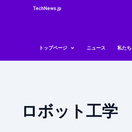
内
TechNews.jp
容
を
ス
キ
ッ
プ
トップページ
ニュース
私たち
ロボット工学