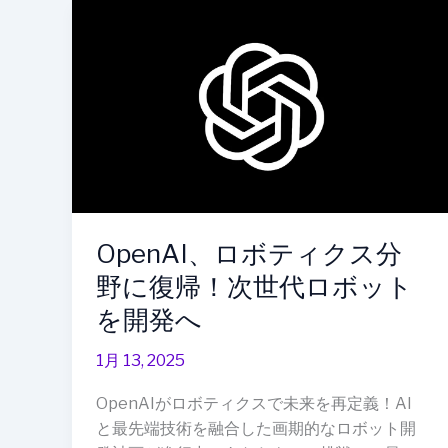
OpenAI、
上
ロ
へ
ボ
テ
ィ
ク
ス
分
野
に
OpenAI、ロボティクス分
復
野に復帰！次世代ロボット
帰！
次
を開発へ
世
1月 13, 2025
代
ロ
OpenAIがロボティクスで未来を再定義！AI
ボ
と最先端技術を融合した画期的なロボット開
ッ