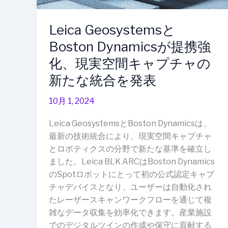
携
強
Leica Geosystemsと
化、
Boston Dynamicsが提携強
現
実
化、現実空間キャプチャの
空
新たな統合を発表
間
キ
10月 1, 2024
ャ
プ
Leica GeosystemsとBoston Dynamicsは、
チ
最新の技術統合により、現実空間キャプチャ
ャ
とロボティクスの分野で新たな基準を確立し
の
ました。Leica BLK ARCはBoston Dynamics
新
のSpotロボットにとって初の公式認定キャプ
た
チャデバイスとなり、ユーザーは自動化され
な
たレーザースキャンワークフローを通じて複
統
雑なデータ収集を効率化できます。産業施設
合
でのデジタルツインの作成や保守に貢献する