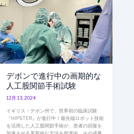
デ
ボ
ン
で
進
行
中
の
画
期
デボンで進行中の画期的な
的
人工股関節手術試験
な
人
12月 13, 2024
工
股
イギリス・デボン州で、世界初の臨床試験
関
『HIPSTER』が進行中！最先端ロボット技術
節
を活用した人工股関節手術が、患者の回復を
手
加速させる革新的な方法を探求中。その成果