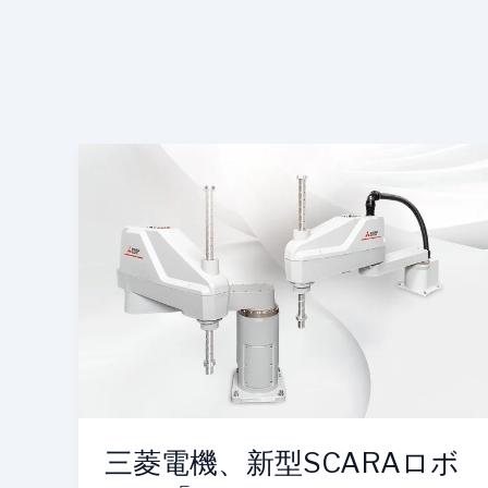
三
菱
電
機、
新
型
SCARA
ロ
ボ
ッ
ト
「MELFA
三菱電機、新型SCARAロボ
RH-