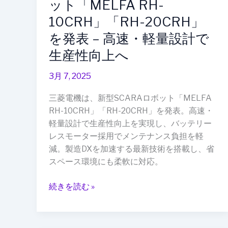
ット「MELFA RH-
10CRH」
10CRH」「RH-20CRH」
「RH-
を発表 – 高速・軽量設計で
20CRH」
を
生産性向上へ
発
表
3月 7, 2025
–
三菱電機は、新型SCARAロボット「MELFA
高
RH-10CRH」「RH-20CRH」を発表。高速・
速・
軽量設計で生産性向上を実現し、バッテリー
軽
レスモーター採用でメンテナンス負担を軽
量
減。製造DXを加速する最新技術を搭載し、省
設
スペース環境にも柔軟に対応。
計
で
続きを読む »
生
産
性
向