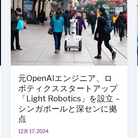
元
OpenAI
エ
ン
ジ
ニ
ア、
ロ
ボ
テ
元OpenAIエンジニア、ロ
ィ
ボティクススタートアップ
ク
ス
「Light Robotics」を設立 –
ス
シンガポールと深センに拠
タ
点
ー
ト
12月 17, 2024
ア