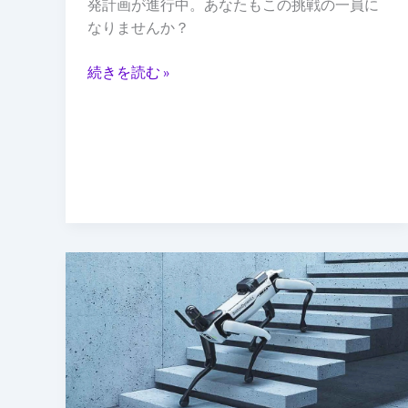
発計画が進行中。あなたもこの挑戦の一員に
ト
なりませんか？
を
開
続きを読む »
発
へ
Leica
Geosystems
と
Boston
Dynamics
が
提