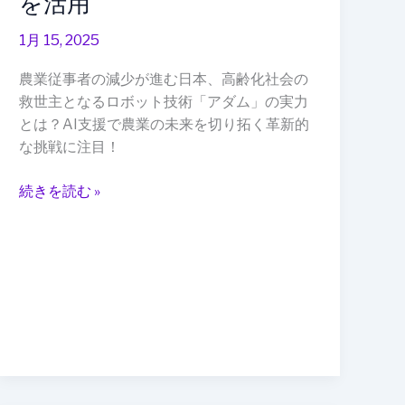
を活用
策
1月 15, 2025
と
し
農業従事者の減少が進む日本、高齢化社会の
て
救世主となるロボット技術「アダム」の実力
ロ
とは？AI支援で農業の未来を切り拓く革新的
ボ
な挑戦に注目！
ッ
ト
続きを読む »
技
術
を
活
用