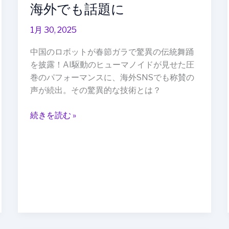
海外でも話題に
驚
異
1月 30, 2025
の
フ
中国のロボットが春節ガラで驚異の伝統舞踊
ォ
を披露！AI駆動のヒューマノイドが見せた圧
ー
巻のパフォーマンスに、海外SNSでも称賛の
ク
声が続出。その驚異的な技術とは？
ダ
ン
続きを読む »
ス！
海
外
で
も
話
題
に