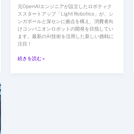
ッ
元OpenAIエンジニアが設立したロボティク
プ
ススタートアップ「Light Robotics」が、シ
「Light
ンガポールと深センに拠点を構え、消費者向
Robotics」
けコンパニオンロボットの開発を目指してい
を
ます。最新のAI技術を活用した新しい挑戦に
設
注目！
立
–
続きを読む »
シ
ン
ガ
ポ
ー
ル
と
深
セ
ン