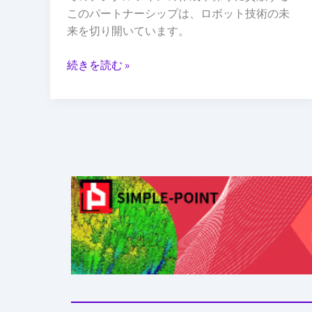
を
このパートナーシップは、ロボット技術の未
発
来を切り開いています。
表
続きを読む »