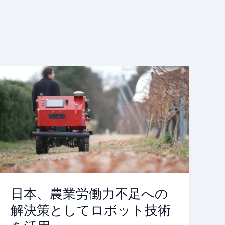
日
本、
農
業
労
働
力
不
足
へ
日本、農業労働力不足への
の
解決策としてロボット技術
解
決