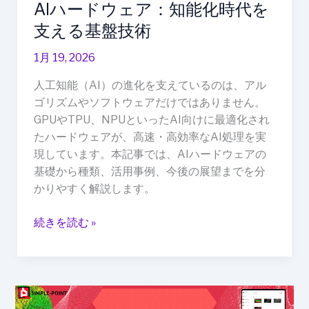
AIハードウェア：知能化時代を
時
代
支える基盤技術
を
1月 19, 2026
支
え
人工知能（AI）の進化を支えているのは、アル
る
ゴリズムやソフトウェアだけではありません。
基
GPUやTPU、NPUといったAI向けに最適化され
盤
たハードウェアが、高速・高効率なAI処理を実
技
現しています。本記事では、AIハードウェアの
術
基礎から種類、活用事例、今後の展望までを分
かりやすく解説します。
続きを読む »