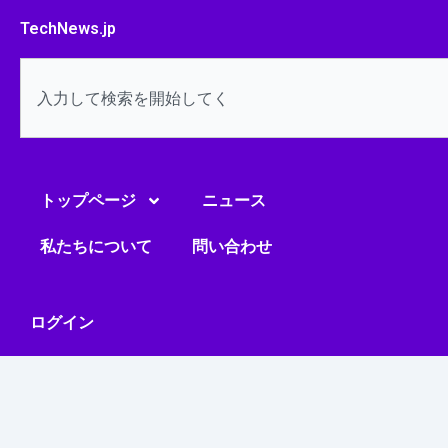
内
TechNews.jp
容
を
検
ス
索
キ
ッ
プ
トップページ
ニュース
私たちについて
問い合わせ
ログイン