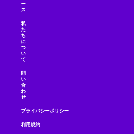
ー
ス
私
た
ち
に
つ
い
て
問
い
合
わ
せ
プライバシーポリシー
利用規約