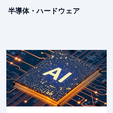
半導体・ハードウェア
AI
ハ
ー
ド
ウ
ェ
ア：
知
能
化