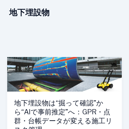
地下埋設物
地
下
埋
設
物
は“掘
地下埋設物は“掘って確認”か
っ
ら“AIで事前推定”へ：GPR・点
て
確
群・台帳データが変える施工リ
認”か