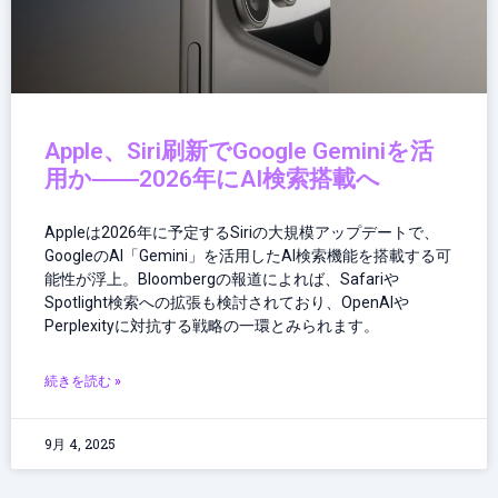
Apple、Siri刷新でGoogle Geminiを活
用か――2026年にAI検索搭載へ
Appleは2026年に予定するSiriの大規模アップデートで、
GoogleのAI「Gemini」を活用したAI検索機能を搭載する可
能性が浮上。Bloombergの報道によれば、Safariや
Spotlight検索への拡張も検討されており、OpenAIや
Perplexityに対抗する戦略の一環とみられます。
続きを読む »
9月 4, 2025