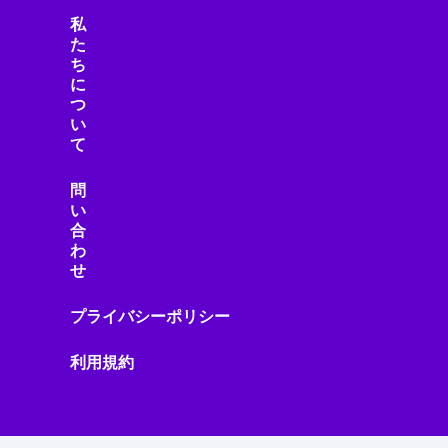
私
た
ち
に
つ
い
て
問
い
合
わ
せ
プライバシーポリシー
利用規約