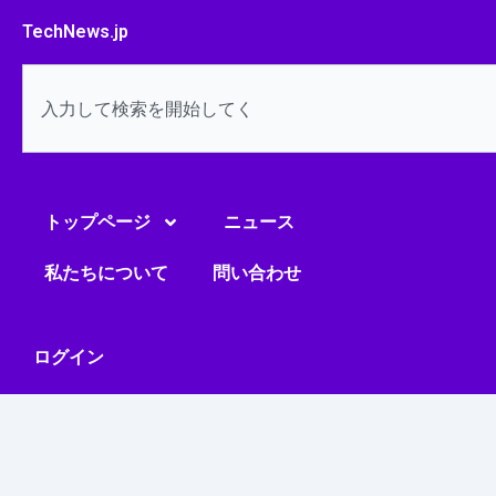
内
TechNews.jp
容
を
検
ス
索
キ
ッ
プ
トップページ
ニュース
私たちについて
問い合わせ
ログイン