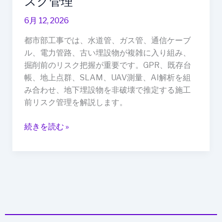
スク管理
ら“AI
で
6月 12, 2026
事
都市部工事では、水道管、ガス管、通信ケーブ
前
ル、電力管路、古い埋設物が複雑に入り組み、
推
掘削前のリスク把握が重要です。GPR、既存台
定”へ：
帳、地上点群、SLAM、UAV測量、AI解析を組
GPR・
み合わせ、地下埋設物を非破壊で推定する施工
点
前リスク管理を解説します。
群・
台
続きを読む »
帳
デ
ー
タ
が
変
え
る