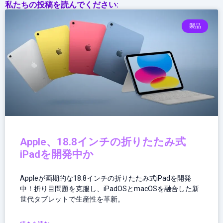
私たちの投稿を読んでください:
施
工
製品
リ
ス
ク
管
理
Apple、18.8インチの折りたたみ式
iPadを開発中か
Appleが画期的な18.8インチの折りたたみ式iPadを開発
中！折り目問題を克服し、iPadOSとmacOSを融合した新
世代タブレットで生産性を革新。