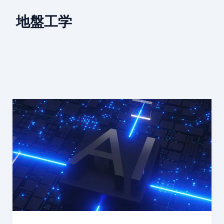
地盤工学
地
盤
調
査
は“読
む”か
ら“予
測
す
る”へ：