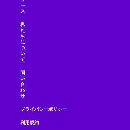
ー
ス
私
た
ち
に
つ
い
て
問
い
合
わ
せ
プライバシーポリシー
利用規約