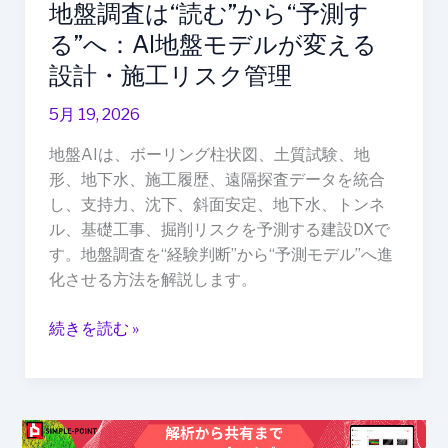
地盤調査は“読む”から“予測す
AI
地
る”へ：AI地盤モデルが変える
盤
設計・施工リスク管理
モ
デ
5月 19, 2026
ル
地盤AIは、ボーリング柱状図、土質試験、地
が
形、地下水、施工履歴、遠隔探査データを統合
変
し、支持力、沈下、斜面安定、地下水、トンネ
え
ル、基礎工事、掘削リスクを予測する建設DXで
る
す。地盤調査を“経験判断”から“予測モデル”へ進
設
化させる方法を解説します。
計・
施
続きを読む »
工
リ
ス
ク
管