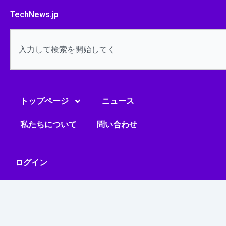
内
TechNews.jp
容
を
検
ス
索
キ
ッ
プ
トップページ
ニュース
私たちについて
問い合わせ
ログイン