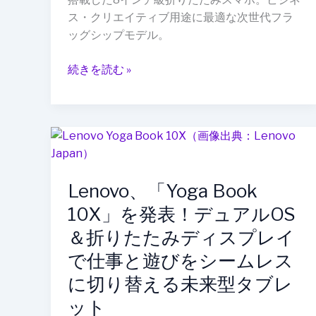
幅
ス・クリエイティブ用途に最適な次世代フラ
が
ッグシップモデル。
薄
く
続きを読む »
進
化、
8
イ
Lenovo、
ン
「Yoga
チ
Book
大
Lenovo、「Yoga Book
10X」
画
を
10X」を発表！デュアルOS
面
発
＆
＆折りたたみディスプレイ
表！
AI
で仕事と遊びをシームレス
デ
新
ュ
に切り替える未来型タブレ
機
ア
ット
能
ル