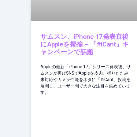
レ
ッ
ト
サムスン、iPhone 17発表直後
にAppleを揶揄 – 「#iCant」キ
ャンペーンで話題
Appleの最新「iPhone 17」シリーズ発表後、サ
ムスンが再びSNSでAppleを皮肉。折りたたみ
未対応やカメラ性能をネタに「#iCant」投稿を
展開し、ユーザー間で大きな注目を集めていま
す。