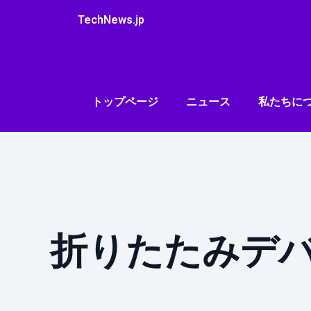
内
TechNews.jp
容
を
ス
キ
ッ
トップページ
ニュース
私たちに
プ
折りたたみデ