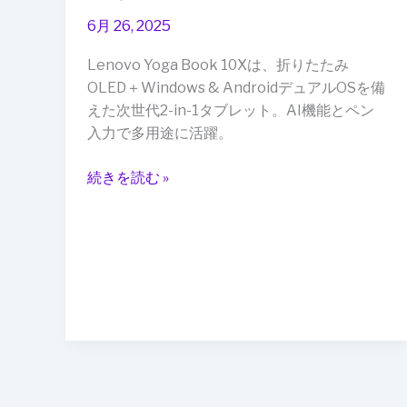
搭
OS
6月 26, 2025
載
＆
で
折
Lenovo Yoga Book 10Xは、折りたたみ
未
り
OLED＋Windows & AndroidデュアルOSを備
来
た
えた次世代2-in-1タブレット。AI機能とペン
を
た
入力で多用途に活躍。
刷
み
新
デ
続きを読む »
ィ
ス
プ
レ
イ
で
仕
事
と
遊