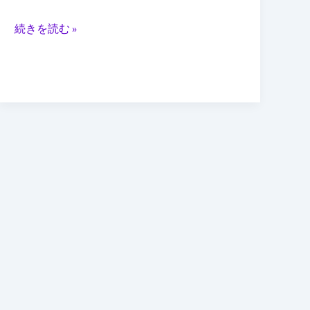
折
っ
続きを読む »
て
使
え
る
変
形
型
AI
ノ
ー
ト
PC
が
登
場