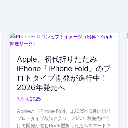
Apple、
初
代
Apple、初代折りたたみ
折
り
iPhone「iPhone Fold」のプ
た
ロトタイプ開発が進行中！
た
2026年発売へ
み
iPhone「iPhone
7月 4, 2025
Fold」
の
Appleの「iPhone Fold」は2025年6月に初期
プ
プロトタイプ段階に入り、2026年秋発売に向
ロ
けて開発が進むBook型折りたたみスマートフ