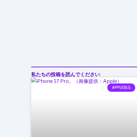
び
を
シ
ー
ム
レ
ス
に
切
私たちの投稿を読んでください:
り
替
APPLE製品
え
る
未
来
型
タ
ブ