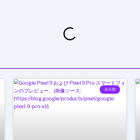
ー”が
登
場
未分類