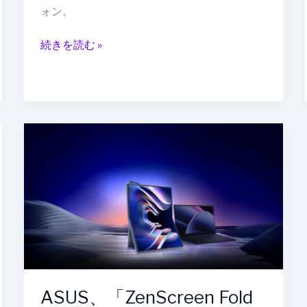
ト
ォン。
タ
イ
続きを読む »
プ
開
発
が
進
ASUS、
行
「ZenScreen
中！
Fold
2026
OLED」
年
を
発
発
売
表！
へ
17.3
型
4K
ASUS、「ZenScreen Fold
有