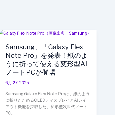
Samsung、
「Galaxy
Samsung、「Galaxy Flex
Flex
Note
Note Pro」を発表！紙のよ
Pro」
うに折って使える変形型AI
を
ノートPCが登場
発
表！
6月 27, 2025
紙
の
Samsung Galaxy Flex Note Proは、紙のよう
よ
に折りたためるOLEDディスプレイとAIレイ
う
アウト機能を搭載した、変形型次世代ノート
に
PC。