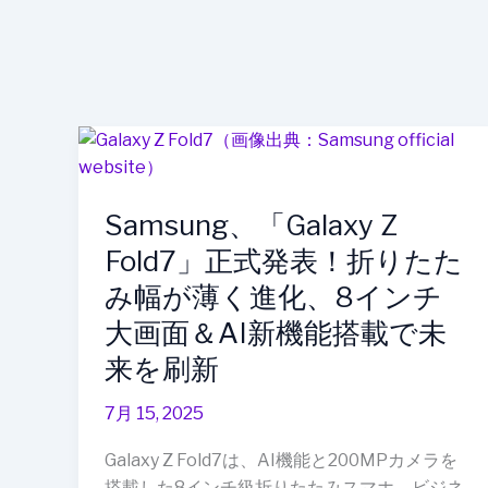
Samsung、
「Galaxy
Z
Samsung、「Galaxy Z
Fold7」
正
Fold7」正式発表！折りたた
式
み幅が薄く進化、8インチ
発
大画面＆AI新機能搭載で未
表！
折
来を刷新
り
た
7月 15, 2025
た
Galaxy Z Fold7は、AI機能と200MPカメラを
み
搭載した8インチ級折りたたみスマホ。ビジネ