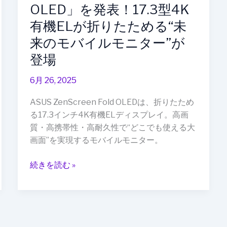
OLED」を発表！17.3型4K
機
EL
有機ELが折りたためる“未
が
来のモバイルモニター”が
折
登場
り
た
6月 26, 2025
た
め
ASUS ZenScreen Fold OLEDは、折りたため
る“未
る17.3インチ4K有機ELディスプレイ。高画
来
質・高携帯性・高耐久性で“どこでも使える大
の
画面”を実現するモバイルモニター。
モ
バ
続きを読む »
イ
ル
モ
ニ
タ