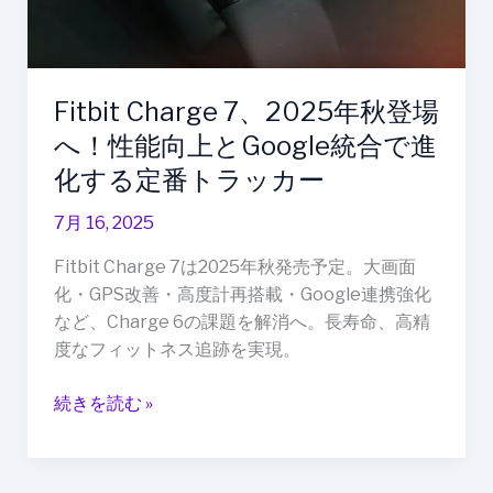
プ
場
へ！
性
Fitbit Charge 7、2025年秋登場
能
向
へ！性能向上とGoogle統合で進
上
化する定番トラッカー
と
Google
7月 16, 2025
統
Fitbit Charge 7は2025年秋発売予定。大画面
合
化・GPS改善・高度計再搭載・Google連携強化
で
など、Charge 6の課題を解消へ。長寿命、高精
進
度なフィットネス追跡を実現。
化
す
続きを読む »
る
定
番