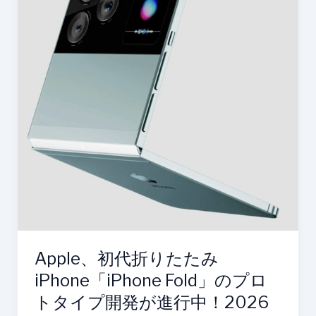
ー
折
ト
り
た
た
み
iPhone「iPhone
Fold」
の
プ
ロ
ト
タ
イ
プ
Apple、初代折りたたみ
開
発
iPhone「iPhone Fold」のプロ
が
トタイプ開発が進行中！2026
進