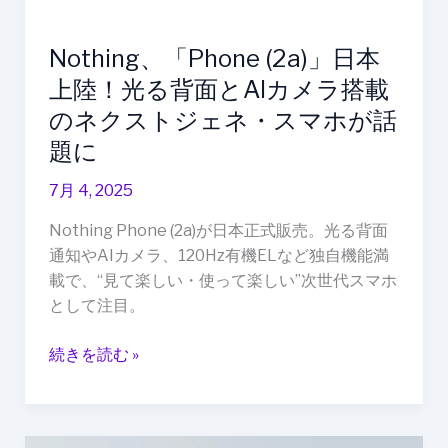
来
面
を
と
Nothing、「Phone (2a)」日本
刷
AI
上陸！光る背面とAIカメラ搭載
新
カ
のネクストジェネ・スマホが話
メ
ラ
題に
搭
7月 4, 2025
載
の
Nothing Phone (2a)が日本正式販売。光る背面
ネ
通知やAIカメラ、120Hz有機ELなど独自機能満
ク
載で、“見て楽しい・使って楽しい”次世代スマホ
ス
として注目。
ト
ジ
続きを読む »
ェ
ネ・
ス
マ
Meta