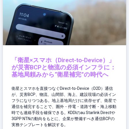
「衛星×スマホ（Direct-to-Device）」
が災害BCPと物流の必須インフラに：
基地局頼みから“衛星補完”の時代へ
衛星とスマホを直接つなぐDirect-to-Device（D2D）通信
が、災害BCP、物流、山間部、海上、建設現場の必須イン
フラになりつつある。地上基地局だけに依存せず、衛星で
通信を補完することで、圏外・停電・道路寸断・海上移動
時でも連絡手段を確保できる。KDDIのau Starlink Directや
3GPP NTNの動向をもとに、企業が整備すべき通信BCPの
実務テンプレートを解説する。