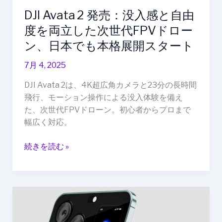
次
DJI Avata 2 発売：没入感と自由
世
代
度を両立した次世代FPVドロー
FPV
ン、日本でも本格展開スタート
ド
ロ
7月 4, 2025
ー
DJI Avata 2は、4K超広角カメラと23分の長時間
ン、
飛行、モーション操作による没入体験を備え
日
た、次世代FPVドローン。初心者からプロまで
本
幅広く対応。
で
も
続きを読む »
本
格
展
開
Apple、
ス
初
タ
代