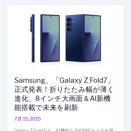
現
Samsung、
「Galaxy
Z
Fold7」
正
式
発
表！
折
り
Samsung、「Galaxy Z Fold7」
た
正式発表！折りたたみ幅が薄く
た
み
進化、8インチ大画面＆AI新機
幅
能搭載で未来を刷新
が
薄
7月 15, 2025
く
Galaxy Z Fold7は、AI機能と200MPカメラを搭