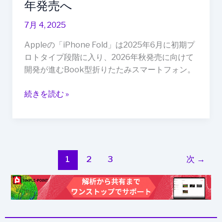
年発売へ
行
中！
7月 4, 2025
2026
Appleの「iPhone Fold」は2025年6月に初期プ
年
ロトタイプ段階に入り、2026年秋発売に向けて
発
開発が進むBook型折りたたみスマートフォン。
売
へ
続きを読む »
1
2
3
次
→