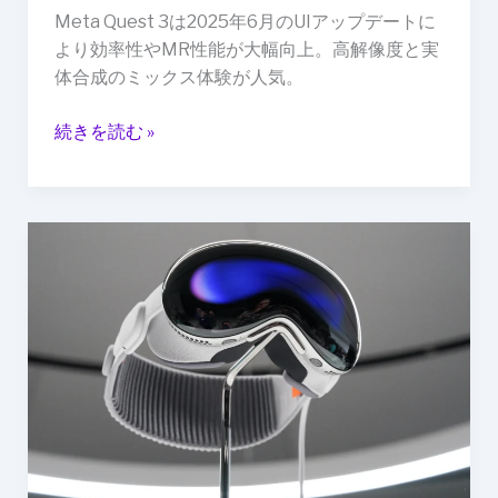
相
Meta Quest 3は2025年6月のUIアップデートに
当
より効率性やMR性能が大幅向上。高解像度と実
の
体合成のミックス体験が人気。
MR
体
続きを読む »
験
が
2025
年
Apple、
夏
Vision
の
Pro
ト
の
レ
新
ン
モ
ド
デ
に
ル
に
向