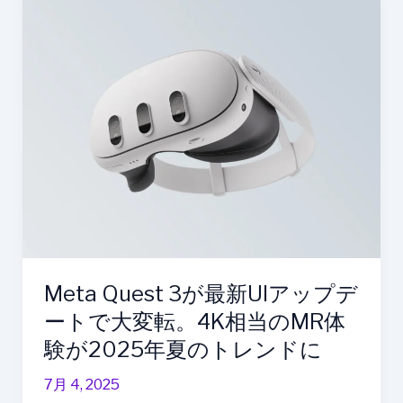
ホ
Quest
が
3
話
が
題
最
に
新
UI
ア
ッ
プ
デ
ー
ト
Meta Quest 3が最新UIアップデ
で
大
ートで大変転。4K相当のMR体
変
験が2025年夏のトレンドに
転。
4K
7月 4, 2025