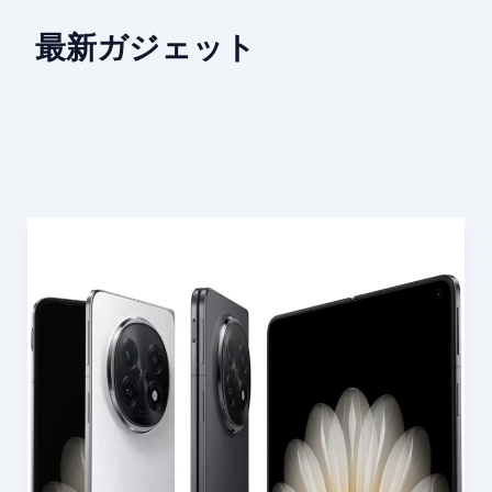
最新ガジェット
OPPO、
次
世
代
フ
ォ
ル
ダ
ブ
ル