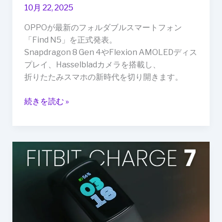
と
10月 22, 2025
高
OPPOが最新のフォルダブルスマートフォン
性
「Find N5」を正式発表。
能
Snapdragon 8 Gen 4やFlexion AMOLEDディス
を
プレイ、Hasselbladカメラを搭載し、
両
折りたたみスマホの新時代を切り開きます。
立
し
続きを読む »
た
新
た
な
Fitbit
フ
Charge
ラ
7、
ッ
2025
グ
年
シ
秋
ッ
登