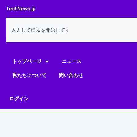
内
TechNews.jp
容
を
検
ス
索
キ
ッ
プ
トップページ
ニュース
私たちについて
問い合わせ
ログイン