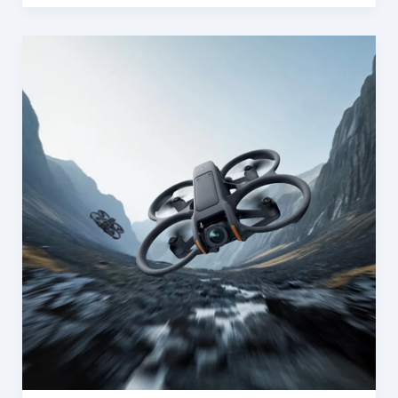
予
告
DJI
へ
Avata 2
発
売：
没
入
感
と
自
由
度
を
両
立
し
た