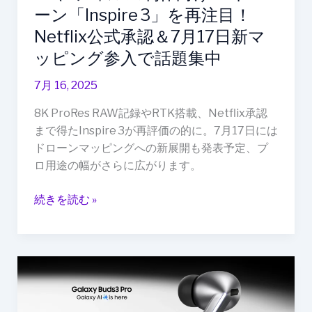
目！
ーン「Inspire 3」を再注目！
Netflix
Netflix公式承認＆7月17日新マ
公
ッピング参入で話題集中
式
承
7月 16, 2025
認
8K ProRes RAW記録やRTK搭載、Netflix承認
＆
まで得たInspire 3が再評価の的に。7月17日には
7
ドローンマッピングへの新展開も発表予定、プ
月
ロ用途の幅がさらに広がります。
17
日
続きを読む »
新
マ
ッ
ピ
Samsung、
ン
「Galaxy
グ
Buds3
参