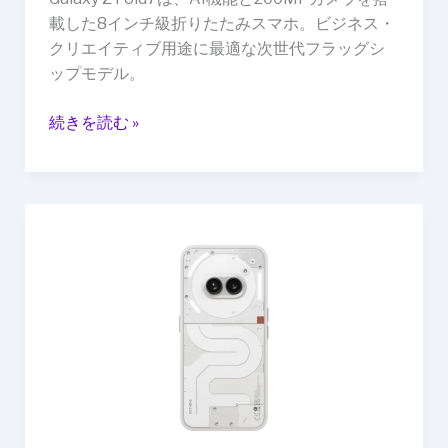
進
載した8インチ級折りたたみスマホ。ビジネス・
化、
クリエイティブ用途に最適な次世代フラッグシ
8
ップモデル。
イ
ン
続きを読む »
チ
大
画
面
Nothing、
＆
「Phone
AI
(2a)」
新
日
機
本
能
上
搭
陸！
載
光
で
る
未
背