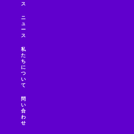
ス
ニ
ュ
ー
ス
私
た
ち
に
つ
い
て
問
い
合
わ
せ