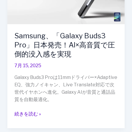
Pro」
入
日
で
本
話
発
題
売！
集
Samsung、「Galaxy Buds3
AI×
中
Pro」日本発売！AI×高音質で圧
高
倒的没入感を実現
音
質
7月 15, 2025
で
圧
Galaxy Buds3 Proは11mmドライバー×Adaptive
倒
EQ、強力ノイキャン、Live Translate対応で次
的
世代イヤホンへ進化。Galaxy AIが音質と通話品
没
質を自動最適化。
入
感
続きを読む »
を
実