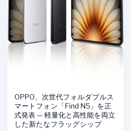
ス
マ
ー
ト
フ
ォ
ン
「Find
N5」
を
正
式
発
OPPO、次世代フォルダブルス
表
マートフォン「Find N5」を正
—
軽
式発表 — 軽量化と高性能を両立
量
した新たなフラッグシップ
化