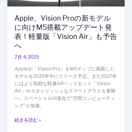
け
M5
Apple、Vision Proの新モデル
搭
に向けM5搭載アップデート発
載
ア
表！軽量版「Vision Air」も予告
ッ
へ
プ
デ
7月 4, 2025
ー
Appleが「Vision Pro」をM5チップに刷新した
ト
モデルを2025年中にリリース予定。また2027年
発
にはより気軽な軽量ARヘッドセット「Vision
表！
Air」やスタイリッシュなスマートグラスを展開
軽
へ。スペーシャルUI進化で“空間コンピューティ
量
ング”が加速。
版
「Vision
続きを読む »
Air」
も