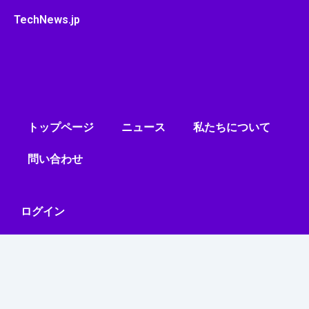
内
TechNews.jp
容
を
ス
キ
ッ
プ
トップページ
ニュース
私たちについて
問い合わせ
ログイン