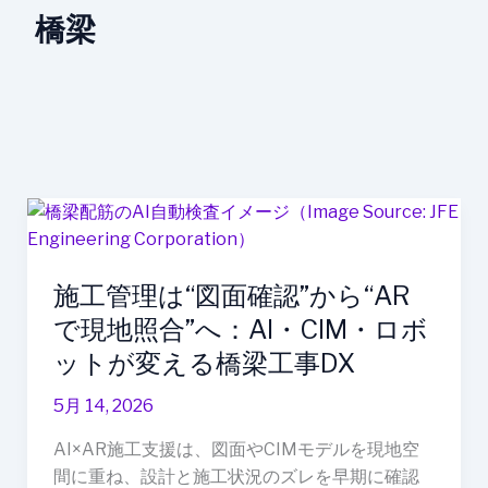
橋梁
施
工
管
施工管理は“図面確認”から“AR
理
は“図
で現地照合”へ：AI・CIM・ロボ
面
ットが変える橋梁工事DX
確
認”か
5月 14, 2026
ら“AR
AI×AR施工支援は、図面やCIMモデルを現地空
で
間に重ね、設計と施工状況のズレを早期に確認
現