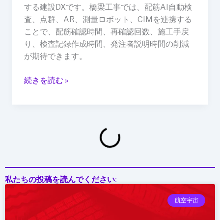
する建設DXです。橋梁工事では、配筋AI自動検
地
査、点群、AR、測量ロボット、CIMを連携する
照
ことで、配筋確認時間、再確認回数、施工手戻
合”へ：
り、検査記録作成時間、発注者説明時間の削減
AI・
が期待できます。
CIM・
ロ
続きを読む »
ボ
ッ
ト
が
変
え
る
橋
私たちの投稿を読んでください:
梁
工
航空宇宙
事
DX