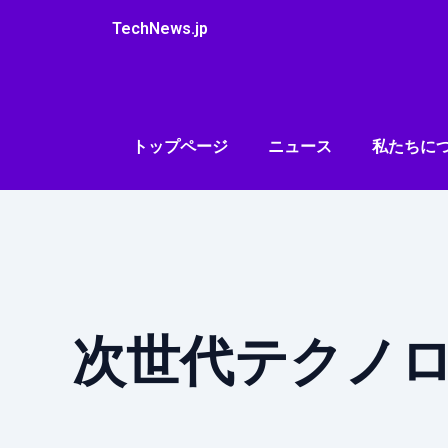
内
TechNews.jp
容
を
ス
キ
ッ
トップページ
ニュース
私たちに
プ
次世代テクノ