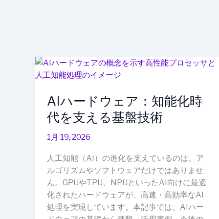
AI
ハ
ー
AIハードウェア：知能化時
ド
ウ
代を支える基盤技術
ェ
ア：
1月 19, 2026
知
人工知能（AI）の進化を支えているのは、ア
能
ルゴリズムやソフトウェアだけではありませ
化
ん。GPUやTPU、NPUといったAI向けに最適
時
化されたハードウェアが、高速・高効率なAI
代
処理を実現しています。本記事では、AIハー
を