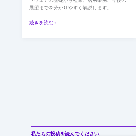
ドウェアの基礎から種類、活用事例、今後の
支
展望までを分かりやすく解説します。
え
る
続きを読む »
基
盤
技
術
私たちの投稿を読んでください: