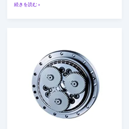
る
続きを読む »
理
由
と
日
導
本
入
は“ヒ
KPI
ュ
ー
マ
ノ
イ
ド
完
成
品”よ
り
「部