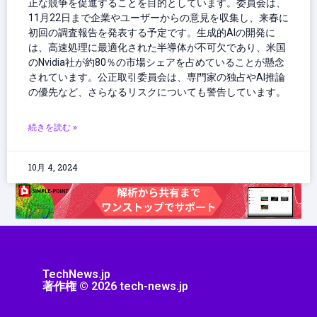
正な競争を促進することを目的としています。委員会は、
11月22日まで企業やユーザーからの意見を収集し、来春に
初回の調査報告を発表する予定です。生成的AIの開発に
は、高速処理に最適化された半導体が不可欠であり、米国
のNvidia社が約80％の市場シェアを占めていることが懸念
されています。公正取引委員会は、専門家の独占やAI推論
の優先など、さらなるリスクについても警告しています。
続きを読む »
10月 4, 2024
TechNews.jp
著作権 © 2026 tech-news.jp