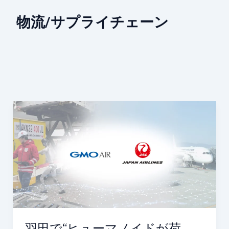
物流/サプライチェーン
羽
田
で“ヒ
ュ
ー
マ
ノ
イ
ド
が
羽田で“ヒューマノイドが荷