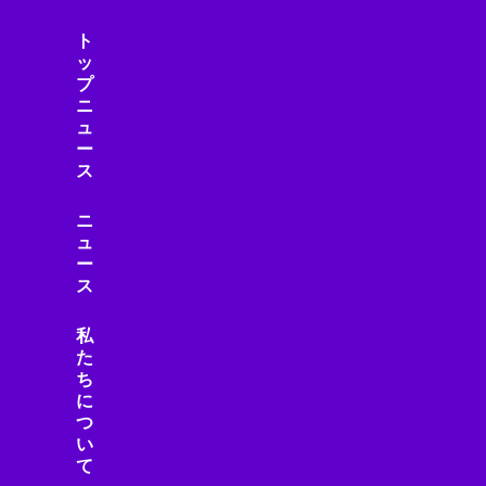
ト
ッ
プ
ニ
ュ
ー
ス
ニ
ュ
ー
ス
私
た
ち
に
つ
い
て