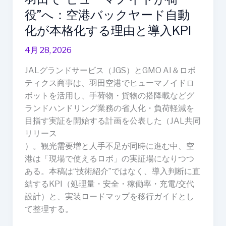
荷
役”へ：空港バックヤード自動
役”へ：
化が本格化する理由と導入KPI
空
港
4月 28, 2026
バ
ッ
JALグランドサービス（JGS）とGMO AI＆ロボ
ク
ティクス商事は、羽田空港でヒューマノイドロ
ヤ
ボットを活用し、手荷物・貨物の搭降載などグ
ー
ランドハンドリング業務の省人化・負荷軽減を
ド
目指す実証を開始する計画を公表した（JAL共同
自
リリース
動
）。観光需要増と人手不足が同時に進む中、空
化
港は「現場で使えるロボ」の実証場になりつつ
が
ある。本稿は“技術紹介”ではなく、導入判断に直
本
結するKPI（処理量・安全・稼働率・充電/交代
格
設計）と、実装ロードマップを移行ガイドとし
化
て整理する。
す