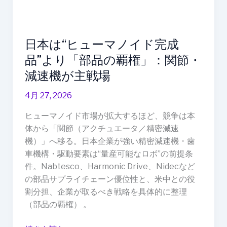
品
の
覇
日本は“ヒューマノイド完成
権」：
関
品”より「部品の覇権」：関節・
節・
減速機が主戦場
減
速
4月 27, 2026
機
ヒューマノイド市場が拡大するほど、競争は本
が
体から「関節（アクチュエータ／精密減速
主
機）」へ移る。日本企業が強い精密減速機・歯
戦
車機構・駆動要素は“量産可能なロボ”の前提条
場
件。Nabtesco、Harmonic Drive、Nidecなど
の部品サプライチェーン優位性と、米中との役
割分担、企業が取るべき戦略を具体的に整理
（部品の覇権） 。