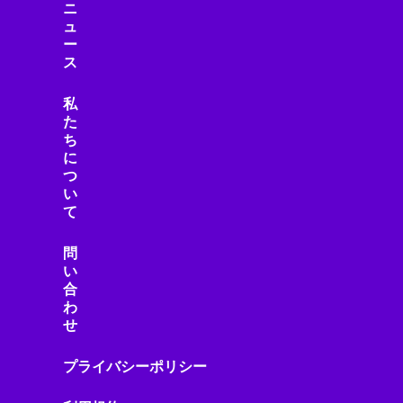
ニ
ュ
ー
ス
私
た
ち
に
つ
い
て
問
い
合
わ
せ
プライバシーポリシー