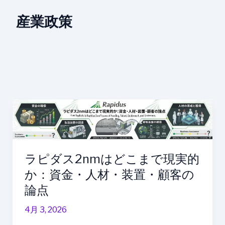
産業政策
ラ
ピ
ダ
ス
2nm
ラピダス2nmはどこまで現実的
は
か：資金・人材・装置・顧客の
ど
論点
こ
ま
4月 3, 2026
で