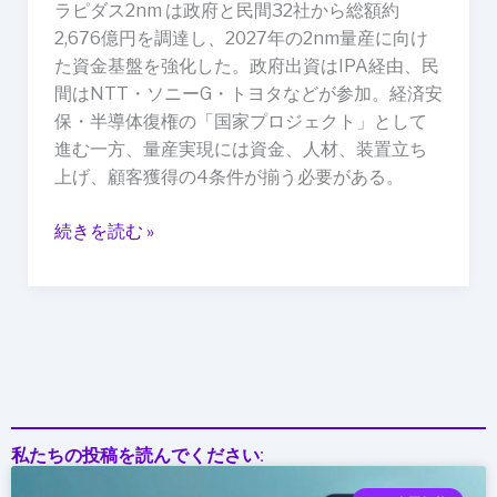
ラピダス2nm は政府と民間32社から総額約
現
2,676億円を調達し、2027年の2nm量産に向け
実
た資金基盤を強化した。政府出資はIPA経由、民
的
間はNTT・ソニーG・トヨタなどが参加。経済安
か：
保・半導体復権の「国家プロジェクト」として
資
進む一方、量産実現には資金、人材、装置立ち
金・
上げ、顧客獲得の4条件が揃う必要がある。
人
材・
続きを読む »
装
置・
顧
客
の
論
点
私たちの投稿を読んでください: