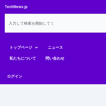
内
TechNews.jp
容
を
検
ス
索
キ
ッ
プ
トップページ
ニュース
私たちについて
問い合わせ
ログイン