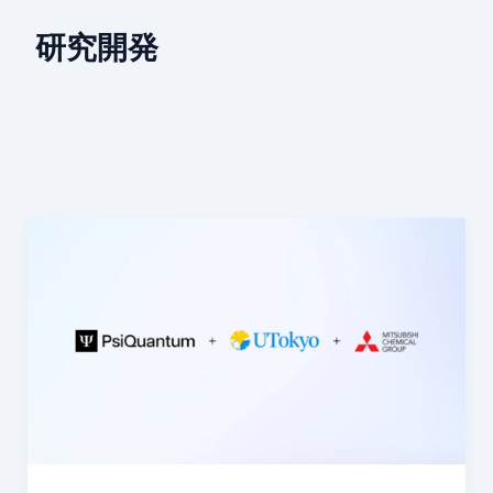
研究開発
量
子
競
争
の
本
丸
は
人
材：