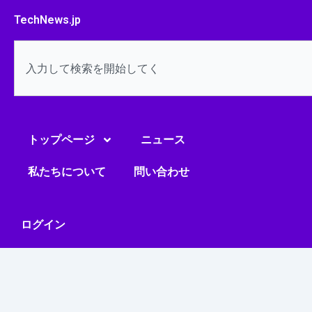
内
TechNews.jp
容
を
検
ス
索
キ
ッ
プ
トップページ
ニュース
私たちについて
問い合わせ
ログイン