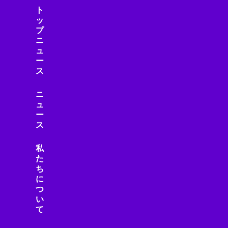
ト
ッ
プ
ニ
ュ
ー
ス
ニ
ュ
ー
ス
私
た
ち
に
つ
い
て