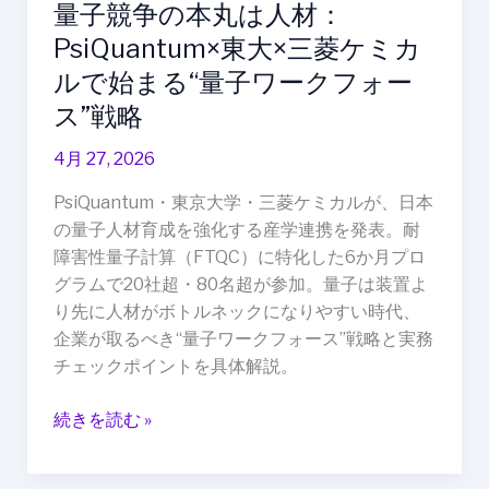
量子競争の本丸は人材：
PsiQuantum×
東
PsiQuantum×東大×三菱ケミカ
大
ルで始まる“量子ワークフォー
×
ス”戦略
三
菱
4月 27, 2026
ケ
PsiQuantum・東京大学・三菱ケミカルが、日本
ミ
の量子人材育成を強化する産学連携を発表。耐
カ
障害性量子計算（FTQC）に特化した6か月プロ
ル
グラムで20社超・80名超が参加。量子は装置よ
で
り先に人材がボトルネックになりやすい時代、
始
企業が取るべき“量子ワークフォース”戦略と実務
ま
チェックポイントを具体解説。
る“量
子
続きを読む »
ワ
ー
ク