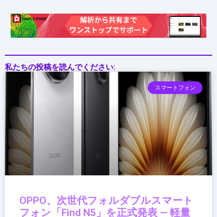
フ
ォ
ー
ス”戦
略
私たちの投稿を読んでください:
スマートフォン
OPPO、次世代フォルダブルスマート
フォン「Find N5」を正式発表 — 軽量