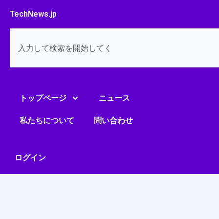
内
TechNews.jp
容
を
検
ス
索
キ
ッ
プ
トップページ
ニュース
私たちについて
問い合わせ
ログイン