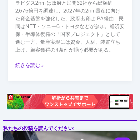
ラピダス2nm は政府と民間32社から総額約
現
2,676億円を調達し、2027年の2nm量産に向け
実
た資金基盤を強化した。政府出資はIPA経由、民
的
間はNTT・ソニーG・トヨタなどが参加。経済安
か：
保・半導体復権の「国家プロジェクト」として
資
進む一方、量産実現には資金、人材、装置立ち
金・
上げ、顧客獲得の4条件が揃う必要がある。
人
材・
続きを読む »
装
置・
顧
客
の
論
点
私たちの投稿を読んでください: