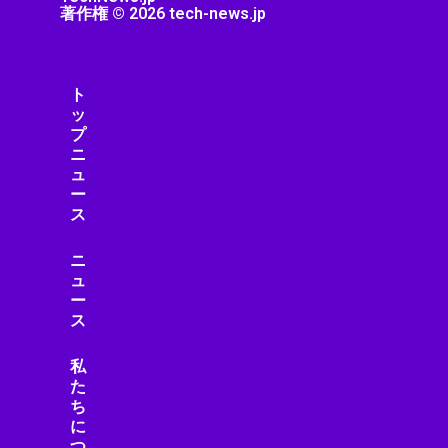
著作権 © 2026 tech-news.jp
ト
ッ
プ
ニ
ュ
ー
ス
ニ
ュ
ー
ス
私
た
ち
に
つ