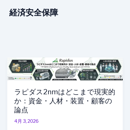
経済安全保障
ラ
ピ
ダ
ス
2nm
ラピダス2nmはどこまで現実的
は
か：資金・人材・装置・顧客の
ど
論点
こ
ま
4月 3, 2026
で