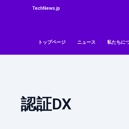
内
TechNews.jp
容
を
ス
キ
ッ
トップページ
ニュース
私たちに
プ
認証DX