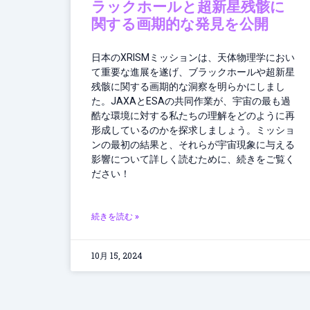
ラックホールと超新星残骸に
関する画期的な発見を公開
日本のXRISMミッションは、天体物理学におい
て重要な進展を遂げ、ブラックホールや超新星
残骸に関する画期的な洞察を明らかにしまし
た。JAXAとESAの共同作業が、宇宙の最も過
酷な環境に対する私たちの理解をどのように再
形成しているのかを探求しましょう。ミッショ
ンの最初の結果と、それらが宇宙現象に与える
影響について詳しく読むために、続きをご覧く
ださい！
続きを読む »
10月 15, 2024