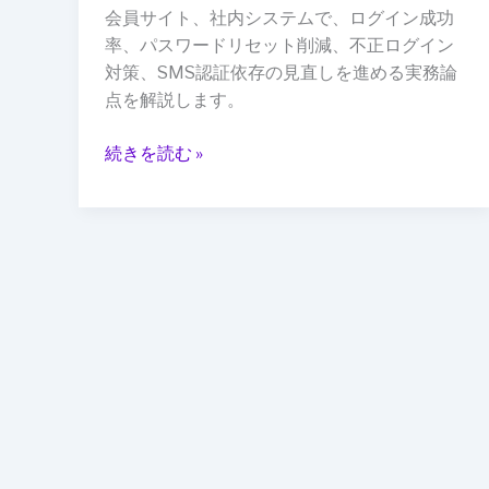
ら“標
会員サイト、社内システムで、ログイン成功
準
率、パスワードリセット削減、不正ログイン
ロ
対策、SMS認証依存の見直しを進める実務論
グ
点を解説します。
イ
ン”へ：
続きを読む »
パ
ス
キ
ー
普
及
で
変
わ
る
UX
と