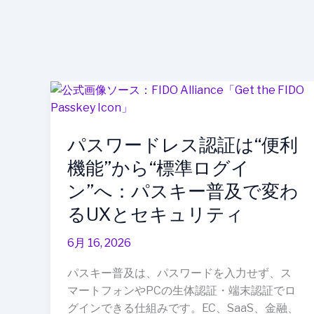
パ
ス
ワ
パスワードレス認証は“便利
ー
ド
機能”から“標準ログイ
レ
ン”へ：パスキー普及で変わ
ス
るUXとセキュリティ
認
証
6月 16, 2026
は“便
利
パスキー普及は、パスワードを入力せず、ス
機
マートフォンやPCの生体認証・端末認証でロ
能”か
グインできる仕組みです。EC、SaaS、金融、