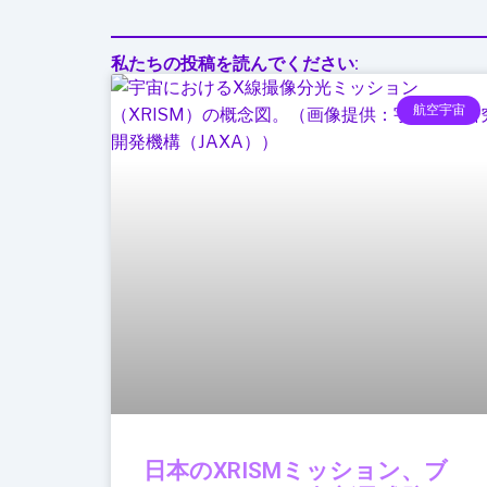
セ
キ
ュ
私たちの投稿を読んでください:
リ
航空宇宙
テ
ィ
日本のXRISMミッション、ブ