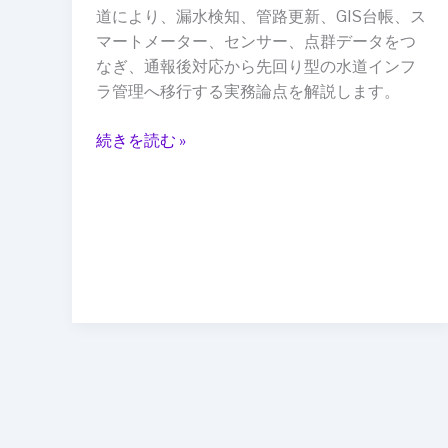
ら“AI
道により、漏水検知、管路更新、GIS台帳、ス
で
マートメーター、センサー、点群データをつ
先
なぎ、通報後対応から先回り型の水道インフ
回
ラ管理へ移行する実務論点を解説します。
り”へ：
ス
続きを読む »
マ
ー
ト
水
道
DX
と
漏
水
予
兆
管