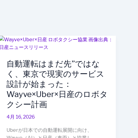
自
動
運
自動運転はまだ先”ではな
転
は
く、東京で現実のサービス
ま
設計が始まった：
だ
Wayve×Uber×日産のロボタ
先”で
は
クシー計画
な
く、
4月 16, 2026
東
Uberが日本での自動運転展開に向け、
京
Wayve（AI）と日産（車両）と協業し、