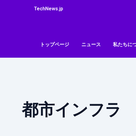
内
TechNews.jp
容
を
ス
キ
ッ
トップページ
ニュース
私たちに
プ
都市インフラ