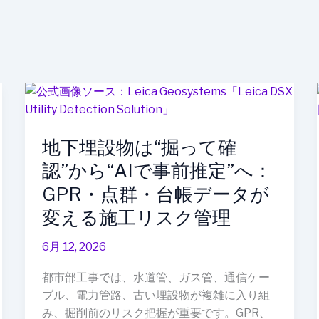
地
下
埋
地下埋設物は“掘って確
設
物
認”から“AIで事前推定”へ：
は“掘
GPR・点群・台帳データが
っ
変える施工リスク管理
て
確
6月 12, 2026
認”か
ら“AI
都市部工事では、水道管、ガス管、通信ケー
で
ブル、電力管路、古い埋設物が複雑に入り組
事
み、掘削前のリスク把握が重要です。GPR、