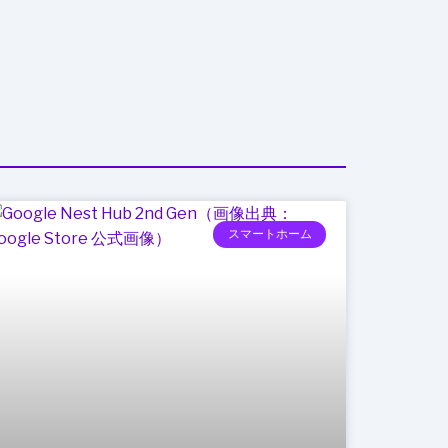
の
ロ
ボ
タ
ク
シ
ー
計
画
スマートホーム