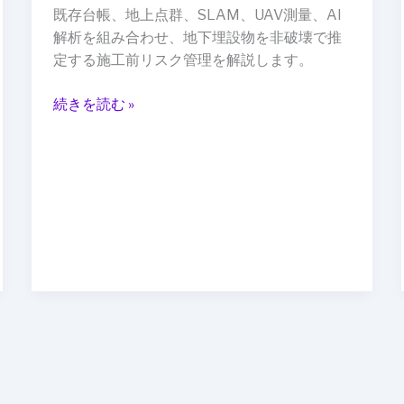
前
既存台帳、地上点群、SLAM、UAV測量、AI
推
解析を組み合わせ、地下埋設物を非破壊で推
定”へ：
定する施工前リスク管理を解説します。
GPR・
点
続きを読む »
群・
台
帳
デ
ー
タ
が
変
え
る
施
工
リ