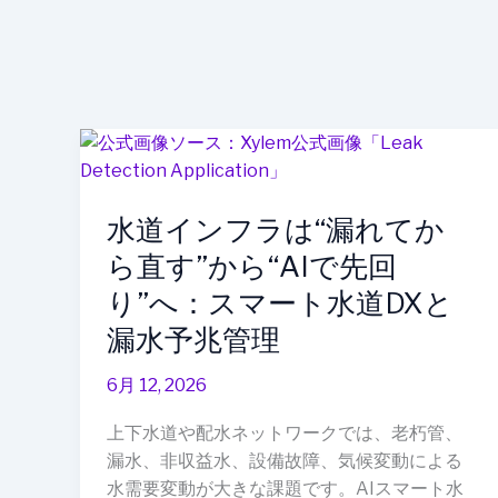
水
道
イ
水道インフラは“漏れてか
ン
フ
ら直す”から“AIで先回
ラ
り”へ：スマート水道DXと
は“漏
漏水予兆管理
れ
て
6月 12, 2026
か
ら
上下水道や配水ネットワークでは、老朽管、
直
漏水、非収益水、設備故障、気候変動による
す”か
水需要変動が大きな課題です。AIスマート水