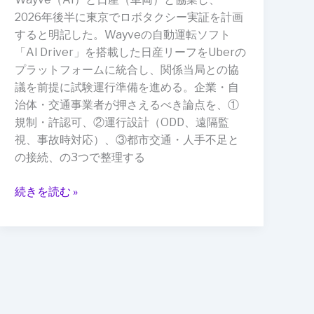
で
2026年後半に東京でロボタクシー実証を計画
現
すると明記した。Wayveの自動運転ソフト
実
「AI Driver」を搭載した日産リーフをUberの
の
プラットフォームに統合し、関係当局との協
サ
議を前提に試験運行準備を進める。企業・自
ー
治体・交通事業者が押さえるべき論点を、①
ビ
規制・許認可、②運行設計（ODD、遠隔監
ス
視、事故時対応）、③都市交通・人手不足と
設
の接続、の3つで整理する
計
が
続きを読む »
始
ま
っ
た：
Wayve×Uber×
日
産