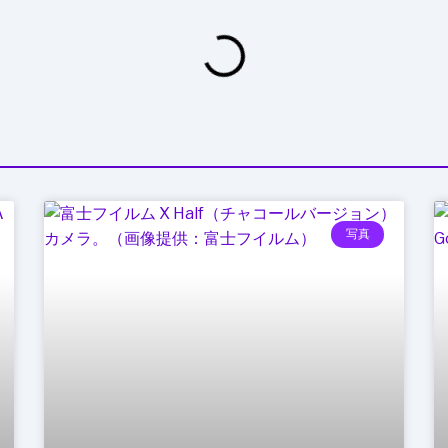
ス
ク
管
理
写真