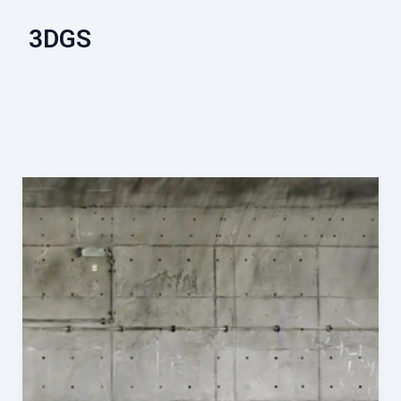
3DGS
点
群
デ
ー
タ
は“測
る”か
ら“見
せ
る”へ：