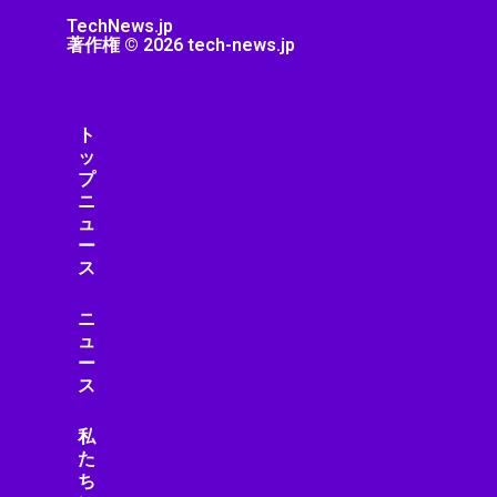
TechNews.jp
著作権 © 2026 tech-news.jp
ト
ッ
プ
ニ
ュ
ー
ス
ニ
ュ
ー
ス
私
た
ち