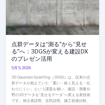
3DGS
が
変
え
る
建
設
点群データは“測る”から“見せ
DX
の
る”へ：3DGSが変える建設DX
プ
のプレゼン活用
レ
ゼ
5月 5, 2026
ン
3D Gaussian Splatting（3DGS）は、従来の点
活
群データが抱えていた「重い・粗く見える・伝
用
わりにくい」という課題を補い、建設・測量分
野の3Dデータを“見せるデータ”へ変える新技術
です。発注者説明、住民説明、施工前後比較、