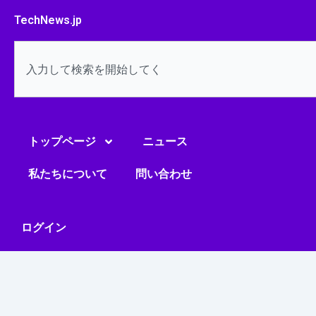
内
TechNews.jp
容
を
検
ス
索
キ
ッ
プ
トップページ
ニュース
私たちについて
問い合わせ
ログイン