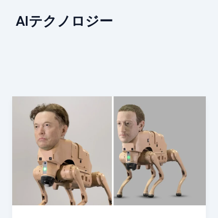
AIテクノロジー
イ
ー
ロ
ン・
マ
ス
ク
や
ザ
ッ