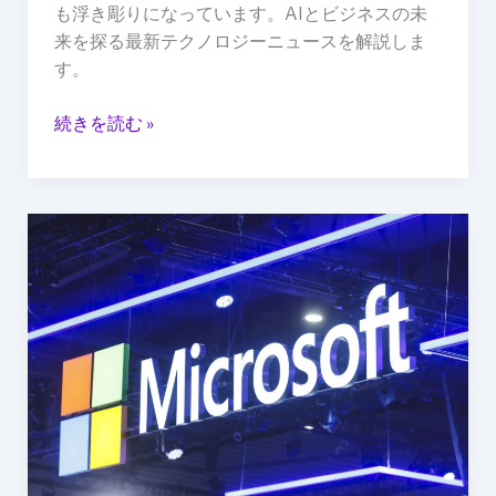
前
も浮き彫りになっています。AIとビジネスの未
線
来を探る最新テクノロジーニュースを解説しま
す。
続きを読む »
マ
イ
ク
ロ
ソ
フ
ト、
日
本
に