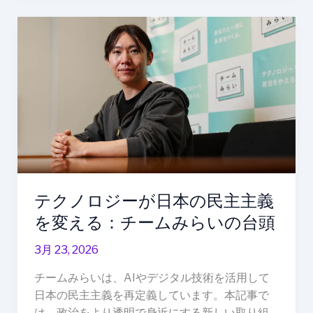
人
材
テ
育
ク
成
ノ
を
ロ
加
ジ
速
ー
が
日
本
の
テクノロジーが日本の民主主義
民
主
を変える：チームみらいの台頭
主
3月 23, 2026
義
を
チームみらいは、AIやデジタル技術を活用して
変
日本の民主主義を再定義しています。本記事で
え
は、政治をより透明で身近にする新しい取り組