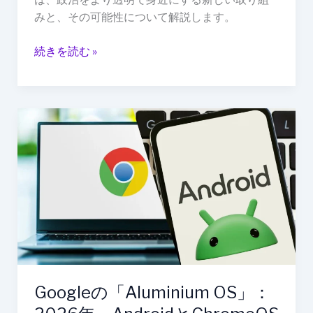
る：
みと、その可能性について解説します。
チ
ー
続きを読む »
ム
み
ら
い
Google
の
の
台
「Aluminium
頭
OS」：
2026
年、
Android
と
ChromeOS
が
Googleの「Aluminium OS」：
統
合