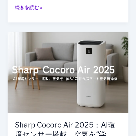
か
続きを読む »
っ
て
い
る
Sharp
の
Cocoro
か
Air
2025：
AI
環
境
セ
ン
サ
ー
搭
Sharp Cocoro Air 2025：AI環
載、
境センサー搭載、空気を“学
空