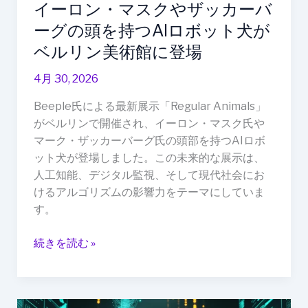
イーロン・マスクやザッカーバ
カ
ー
ーグの頭を持つAIロボット犬が
バ
ベルリン美術館に登場
ー
グ
4月 30, 2026
の
Beeple氏による最新展示「Regular Animals」
頭
がベルリンで開催され、イーロン・マスク氏や
を
マーク・ザッカーバーグ氏の頭部を持つAIロボ
持
ット犬が登場しました。この未来的な展示は、
つ
人工知能、デジタル監視、そして現代社会にお
AI
けるアルゴリズムの影響力をテーマにしていま
ロ
す。
ボ
ッ
続きを読む »
ト
犬
が
ベ
AI