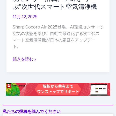
気
ぶ”次世代スマート空気清浄機
を“学
11月 12, 2025
ぶ”次
世
Sharp Cocoro Air 2025登場。AI環境センサーで
代
空気の状態を学び、自動で最適化する次世代ス
ス
マート空気清浄機が日本の家庭をアップデー
マ
ト。
ー
ト
続きを読む »
空
気
清
浄
機
私たちの投稿を読んでください: