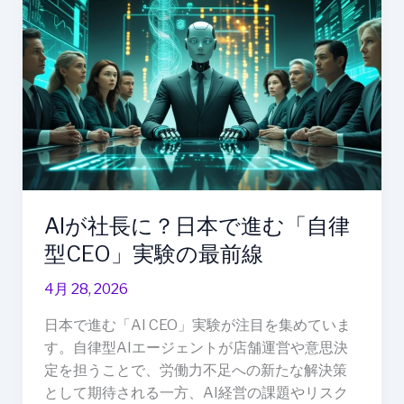
ル
が
リ
社
ン
長
美
に？
術
日
館
本
に
で
登
進
場
む
AIが社長に？日本で進む「自律
「自
律
型CEO」実験の最前線
型
4月 28, 2026
CEO」
実
日本で進む「AI CEO」実験が注目を集めていま
験
す。自律型AIエージェントが店舗運営や意思決
の
定を担うことで、労働力不足への新たな解決策
最
として期待される一方、AI経営の課題やリスク