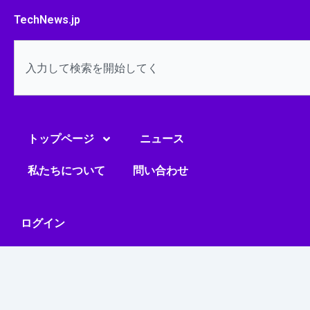
内
TechNews.jp
容
を
検
ス
索
キ
ッ
プ
トップページ
ニュース
私たちについて
問い合わせ
ログイン