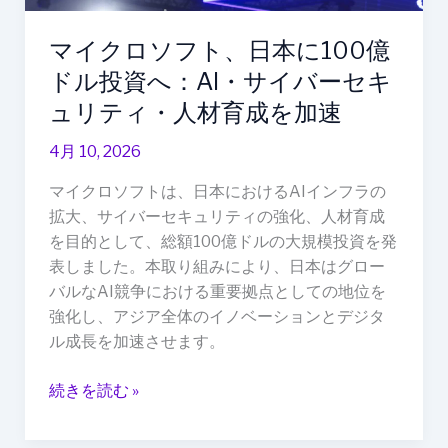
100
億
マイクロソフト、日本に100億
ド
ドル投資へ：AI・サイバーセキ
ル
投
ュリティ・人材育成を加速
資
4月 10, 2026
へ：
AI・
マイクロソフトは、日本におけるAIインフラの
サ
拡大、サイバーセキュリティの強化、人材育成
イ
を目的として、総額100億ドルの大規模投資を発
バ
表しました。本取り組みにより、日本はグロー
ー
バルなAI競争における重要拠点としての地位を
セ
強化し、アジア全体のイノベーションとデジタ
キ
ル成長を加速させます。
ュ
リ
続きを読む »
テ
ィ・