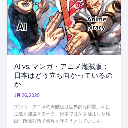
vs.
マ
ン
ガ・
ア
ニ
メ
海
賊
AI vs. マンガ・アニメ海賊版：
版：
日
日本はどう立ち向かっているの
本
か
は
ど
1月 26, 2026
う
マンガ・アニメの海賊版は世界的な問題。AIは
立
拡散を加速する一方、日本ではAIを活用した検
ち
出・削除対策で業界を守ろうとしています。
向