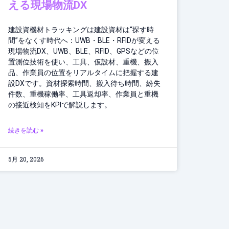
える現場物流DX
建設資機材トラッキングは建設資材は“探す時
間”をなくす時代へ：UWB・BLE・RFIDが変える
現場物流DX、UWB、BLE、RFID、GPSなどの位
置測位技術を使い、工具、仮設材、重機、搬入
品、作業員の位置をリアルタイムに把握する建
設DXです。資材探索時間、搬入待ち時間、紛失
件数、重機稼働率、工具返却率、作業員と重機
の接近検知をKPIで解説します。
続きを読む »
5月 20, 2026