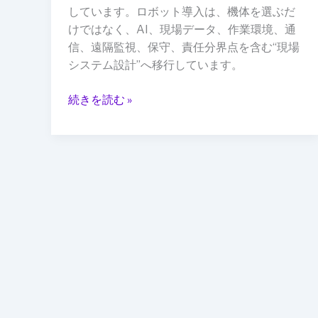
な
しています。ロボット導入は、機体を選ぶだ
い：
けではなく、AI、現場データ、作業環境、通
AI
信、遠隔監視、保守、責任分界点を含む“現場
ロ
システム設計”へ移行しています。
ボ
テ
続きを読む »
ィ
ク
ス
戦
略
で
変
わ
る
現
場
実