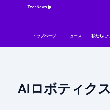
内
TechNews.jp
容
を
ス
キ
ッ
トップページ
ニュース
私たちに
プ
AIロボティク