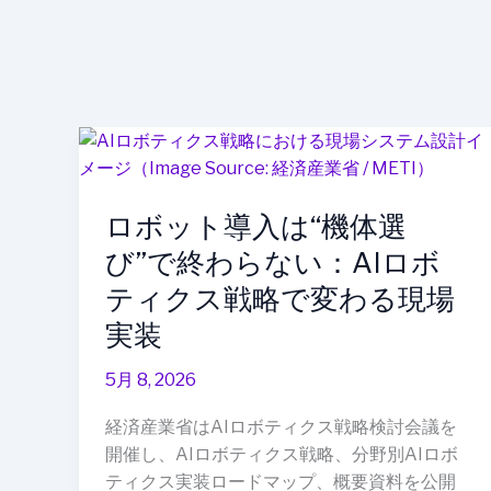
ロ
ボ
ッ
ロボット導入は“機体選
ト
導
び”で終わらない：AIロボ
入
ティクス戦略で変わる現場
は“機
実装
体
選
5月 8, 2026
び”で
終
経済産業省はAIロボティクス戦略検討会議を
わ
開催し、AIロボティクス戦略、分野別AIロボ
ら
ティクス実装ロードマップ、概要資料を公開