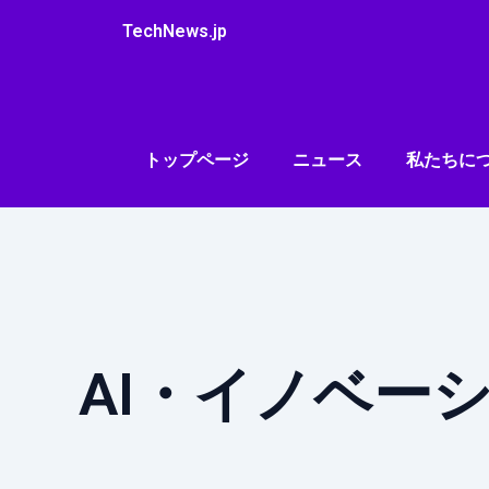
内
TechNews.jp
容
を
ス
キ
ッ
トップページ
ニュース
私たちに
プ
AI・イノベー