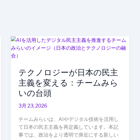
テ
ク
ノ
ロ
テクノロジーが日本の民主
ジ
ー
主義を変える：チームみら
が
いの台頭
日
本
3月 23, 2026
の
民
チームみらいは、AIやデジタル技術を活用し
主
て日本の民主主義を再定義しています。本記
主
事では、政治をより透明で身近にする新しい