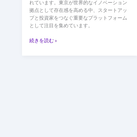
ノ
れています。東京が世界的なイノベーション
ベ
拠点として存在感を高める中、スタートアッ
ー
プと投資家をつなぐ重要なプラットフォーム
シ
として注目を集めています。
ョ
ン
続きを読む »
の
世
界
的
拠
点
へ