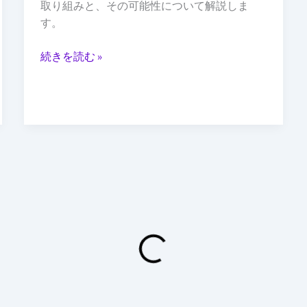
義
取り組みと、その可能性について解説しま
を
す。
変
え
続きを読む »
る：
チ
ー
ム
み
ら
い
の
台
頭