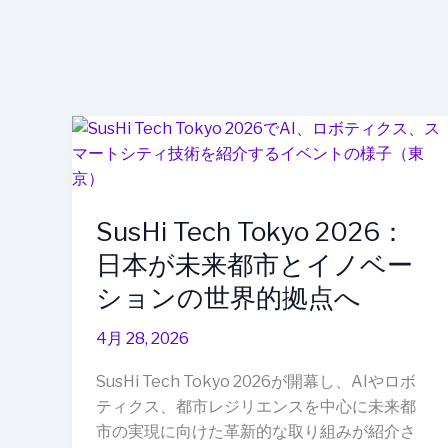
SusHi
Tech
Tokyo
2026：
SusHi Tech Tokyo 2026：
日
本
日本が未来都市とイノベー
が
ションの世界的拠点へ
未
来
4月 28, 2026
都
市
SusHi Tech Tokyo 2026が開幕し、AIやロボ
と
ティクス、都市レジリエンスを中心に未来都
イ
市の実現に向けた革新的な取り組みが紹介さ