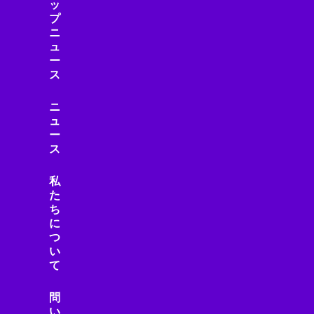
ッ
プ
ニ
ュ
ー
ス
ニ
ュ
ー
ス
私
た
ち
に
つ
い
て
問
い