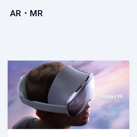
AR・MR
Samsung
Galaxy XR
レ
ビ
ュ
ー：
Google・
Qualcomm
連
携