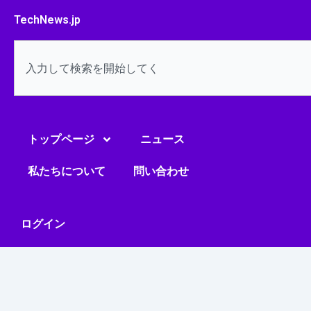
内
TechNews.jp
容
を
検
ス
索
キ
ッ
プ
トップページ
ニュース
私たちについて
問い合わせ
ログイン