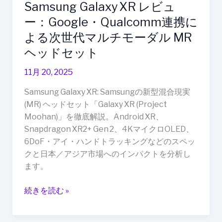
Samsung Galaxy XR レビュ
に
よ
ー：Google・Qualcomm連携に
る
よる次世代マルチモーダル MR
次
ヘッドセット
世
代
11月 20, 2025
マ
Samsung Galaxy XR: Samsungの新型混合現実
ル
(MR) ヘッドセット「Galaxy XR (Project
チ
Moohan)」を徹底解説。Android XR、
モ
Snapdragon XR2+ Gen 2、4KマイクロOLED、
ー
6DoF・アイ・ハンドトラッキングなどのスペッ
ダ
クと日本／アジア市場へのインパクトを分析し
ル
ます。
MR
ヘ
続きを読む »
ッ
ド
セ