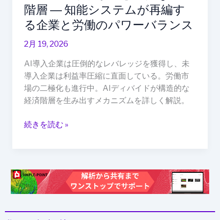
た
階層 ― 知能システムが再編す
な
る企業と労働のパワーバランス
経
済
2月 19, 2026
階
AI導入企業は圧倒的なレバレッジを獲得し、未
層
導入企業は利益率圧縮に直面している。労働市
―
場の二極化も進行中。AIディバイドが構造的な
知
経済階層を生み出すメカニズムを詳しく解説。
能
シ
続きを読む »
ス
テ
ム
が
再
編
す
る