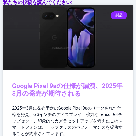
私たちの投稿を読んでください:
企
業
製品
と
労
働
の
パ
ワ
ー
バ
ラ
Google Pixel 9aの仕様が漏洩、2025年
ン
3月の発売が期待される
ス
2025年3月に発売予定のGoogle Pixel 9aのリークされた仕
様を発見。6.3インチのディスプレイ、強力なTensor G4チ
ップセット、印象的なカメラセットアップを備えたこのス
マートフォンは、トップクラスのパフォーマンスを提供す
ることが約束されています。