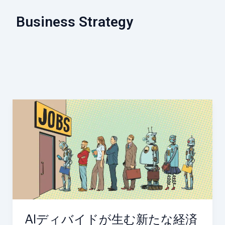
Business Strategy
AI
デ
ィ
バ
イ
ド
が
生
む
AIディバイドが生む新たな経済
新