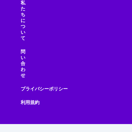
私
た
ち
に
つ
い
て
問
い
合
わ
せ
プライバシーポリシー
利用規約