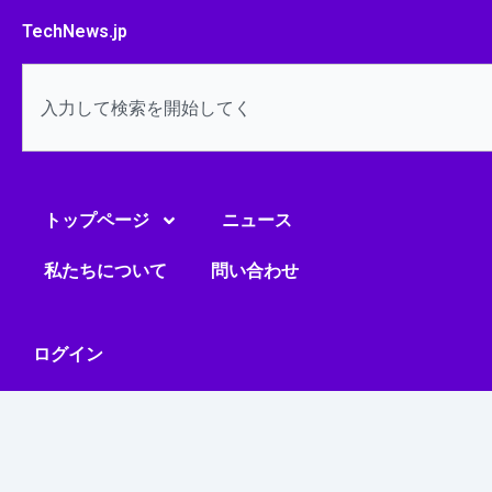
内
TechNews.jp
容
を
検
ス
索
キ
ッ
プ
トップページ
ニュース
私たちについて
問い合わせ
ログイン