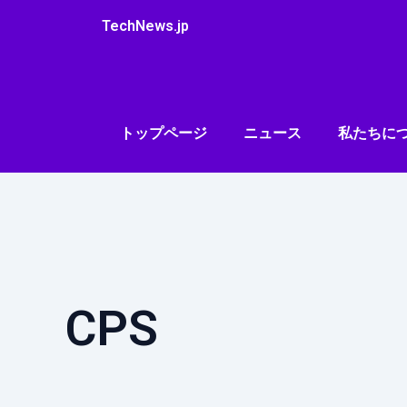
内
TechNews.jp
容
を
ス
キ
ッ
トップページ
ニュース
私たちに
プ
CPS