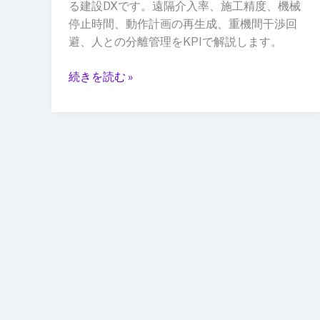
わ
る建設DXです。遠隔介入率、施工精度、機械
ら
停止時間、動作計画の再生成、重機間干渉回
な
避、人との分離管理をKPIで解説します。
い：
CPS
続きを読む »
が
変
え
る
建
設
現
場
の
制
御
設
計