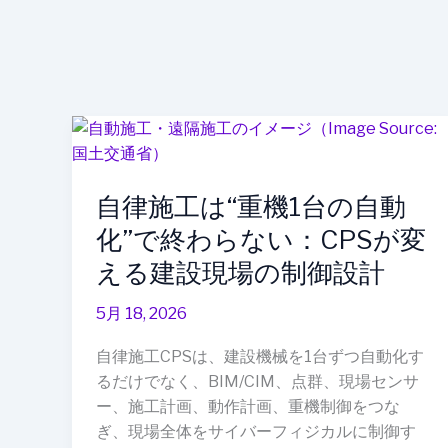
自
律
施
自律施工は“重機1台の自動
工
は“重
化”で終わらない：CPSが変
機
える建設現場の制御設計
1
台
5月 18, 2026
の
自
自律施工CPSは、建設機械を1台ずつ自動化す
動
るだけでなく、BIM/CIM、点群、現場センサ
化”で
ー、施工計画、動作計画、重機制御をつな
終
ぎ、現場全体をサイバーフィジカルに制御す