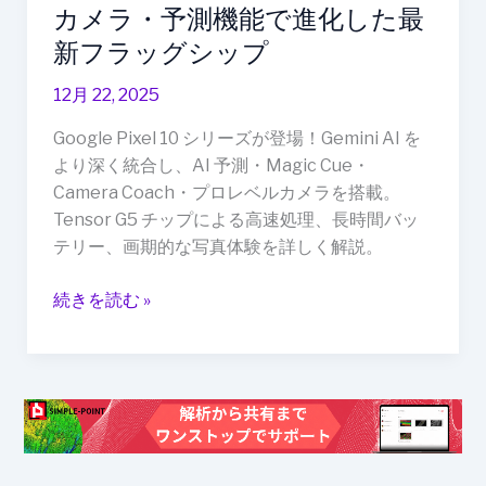
深
カメラ・予測機能で進化した最
度
新フラッグシップ
統
合・
12月 22, 2025
ス
Google Pixel 10 シリーズが登場！Gemini AI を
マ
より深く統合し、AI 予測・Magic Cue・
ー
Camera Coach・プロレベルカメラを搭載。
ト
Tensor G5 チップによる高速処理、長時間バッ
カ
テリー、画期的な写真体験を詳しく解説。
メ
ラ・
続きを読む »
予
測
機
能
で
進
化