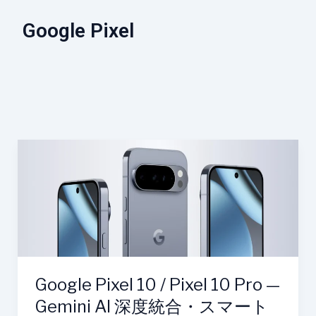
Google Pixel
Google
Pixel
10
/
Pixel
10
Pro
—
Google Pixel 10 / Pixel 10 Pro —
Gemini
Gemini AI 深度統合・スマート
AI