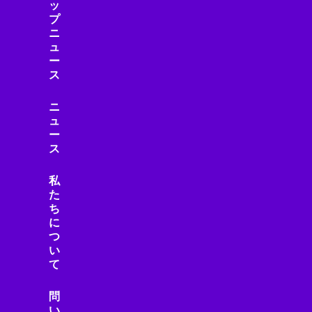
ッ
プ
ニ
ュ
ー
ス
ニ
ュ
ー
ス
私
た
ち
に
つ
い
て
問
い