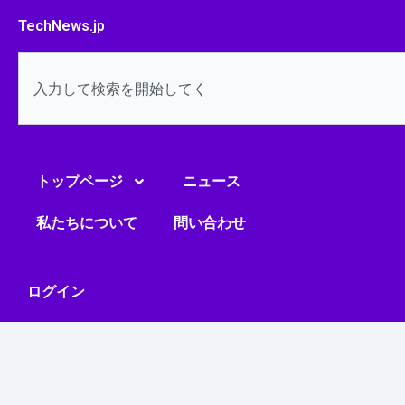
内
TechNews.jp
容
を
検
ス
索
キ
ッ
プ
トップページ
ニュース
私たちについて
問い合わせ
ログイン