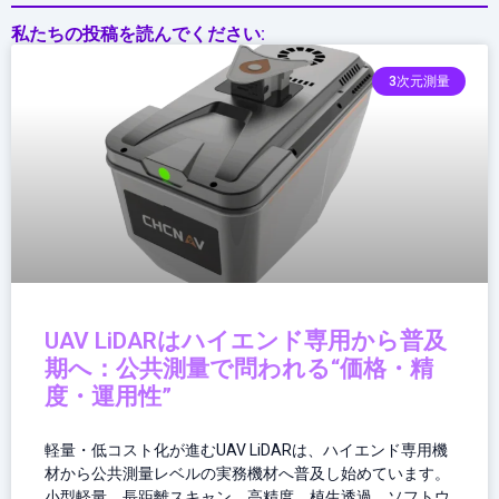
し
私たちの投稿を読んでください:
た
最
3次元測量
新
フ
ラ
ッ
グ
シ
ッ
プ
UAV LiDARはハイエンド専用から普及
期へ：公共測量で問われる“価格・精
度・運用性”
軽量・低コスト化が進むUAV LiDARは、ハイエンド専用機
材から公共測量レベルの実務機材へ普及し始めています。
小型軽量、長距離スキャン、高精度、植生透過、ソフトウ