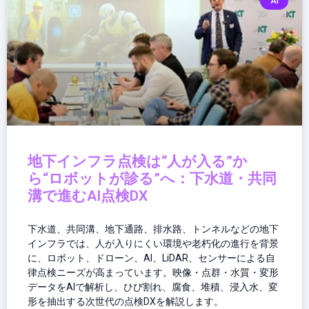
AI
地下インフラ点検は“人が入る”か
ら“ロボットが診る”へ：下水道・共同
溝で進むAI点検DX
下水道、共同溝、地下通路、排水路、トンネルなどの地下
インフラでは、人が入りにくい環境や老朽化の進行を背景
に、ロボット、ドローン、AI、LiDAR、センサーによる自
律点検ニーズが高まっています。映像・点群・水質・変形
データをAIで解析し、ひび割れ、腐食、堆積、浸入水、変
形を抽出する次世代の点検DXを解説します。