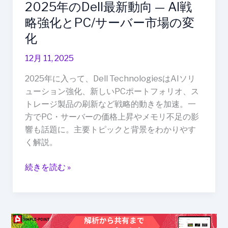
2025年のDell最新動向 — AI戦
戦
略
略強化とPC/サーバー市場の変
強
化
化
と
12月 11, 2025
PC/
2025年に入って、Dell TechnologiesはAIソリ
サ
ューション強化、新しいPCポートフォリオ、ス
ー
トレージ製品の刷新など戦略的動きを加速。一
バ
方でPC・サーバーの価格上昇やメモリ不足の影
ー
響も話題に。主要トピックと背景をわかりやす
市
く解説。
場
の
続きを読む »
変
化