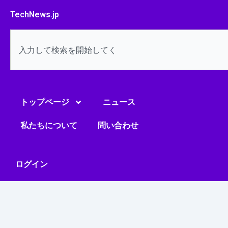
内
TechNews.jp
容
を
検
ス
索
キ
ッ
プ
トップページ
ニュース
私たちについて
問い合わせ
ログイン