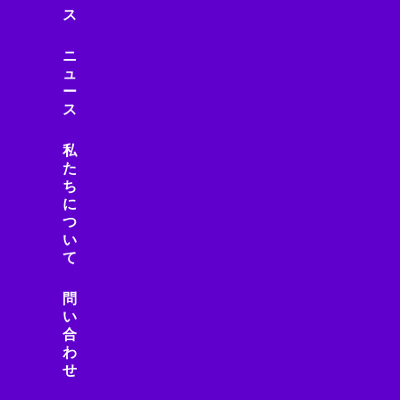
ス
ニ
ュ
ー
ス
私
た
ち
に
つ
い
て
問
い
合
わ
せ