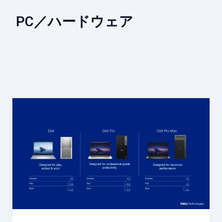
PC／ハードウェア
2025
年
の
Dell
最
新
動
向
—
AI