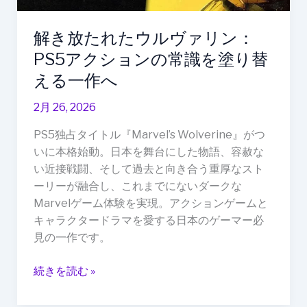
リ
ン：
解き放たれたウルヴァリン：
PS5
PS5アクションの常識を塗り替
ア
ク
える一作へ
シ
2月 26, 2026
ョ
ン
PS5独占タイトル『Marvel’s Wolverine』がつ
の
いに本格始動。日本を舞台にした物語、容赦な
常
い近接戦闘、そして過去と向き合う重厚なスト
識
ーリーが融合し、これまでにないダークな
を
Marvelゲーム体験を実現。アクションゲームと
塗
キャラクタードラマを愛する日本のゲーマー必
り
見の一作です。
替
え
続きを読む »
る
一