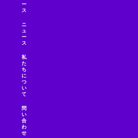
ー
ス
ニ
ュ
ー
ス
私
た
ち
に
つ
い
て
問
い
合
わ
せ