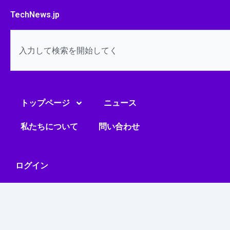
内
TechNews.jp
容
を
検
ス
索
キ
ッ
プ
トップページ
ニュース
私たちについて
問い合わせ
ログイン