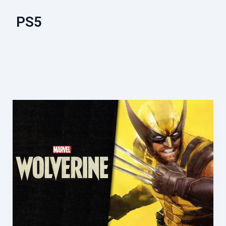
PS5
解
き
放
た
れ
た
ウ
ル
ヴ
ァ