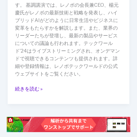
す。 基調講演では、レノボの会長兼CEO、楊元
「テ
慶氏がレノボの最新技術と戦略を発表し、ハイ
ッ
ブリッドAIがどのように日常生活やビジネスに
ク
変革をもたらすかを解説します。また、業界の
ワ
リーダーたちが登壇し、最新の製品やサービス
ー
についての議論も行われます。テックワール
ル
ド’24はライブストリーミングされ、オンデマン
ド」
ドで視聴できるコンテンツも提供されます。詳
を
細や登録情報は、レノボテックワールドの公式
開
ウェブサイトをご覧ください。
催
続きを読む »