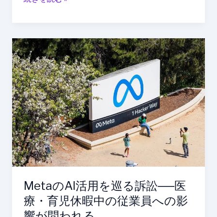
発
に
向
け
Meta
た
の
新
AI
た
活
な
用
議
を
論
巡
る
訴
訟
──
医
MetaのAI活用を巡る訴訟──医
療・
療・育児休暇中の従業員への影
育
児
響が問われる