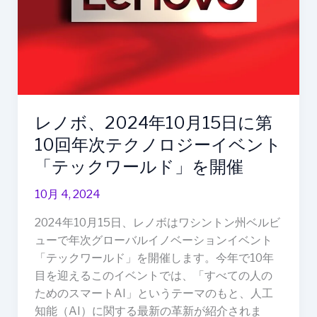
15
日
に
第
10
回
レノボ、2024年10月15日に第
年
次
10回年次テクノロジーイベント
テ
「テックワールド」を開催
ク
ノ
10月 4, 2024
ロ
2024年10月15日、レノボはワシントン州ベルビ
ジ
ューで年次グローバルイノベーションイベント
ー
「テックワールド」を開催します。今年で10年
イ
目を迎えるこのイベントでは、「すべての人の
ベ
ためのスマートAI」というテーマのもと、人工
ン
知能（AI）に関する最新の革新が紹介されま
ト