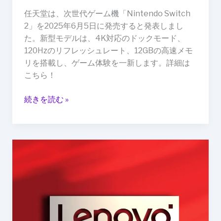
日
任天堂は、次世代ゲーム機「Nintendo Switch
に
2」を2025年6月5日に発売すると発表しまし
世
た。新型モデルは、4K対応のドックモード、
界
120Hzのリフレッシュレート、12GBの高速メモ
同
リを搭載し、ゲーム体験を一新します。詳細は
時
こちら！
発
売
続きを読む »
レ
ノ
ボ、
2024
年
10
月