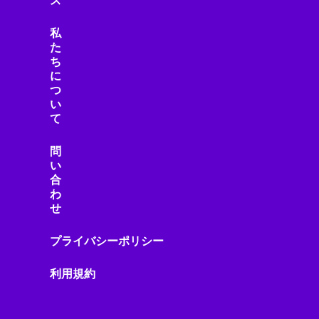
ス
私
た
ち
に
つ
い
て
問
い
合
わ
せ
プライバシーポリシー
利用規約