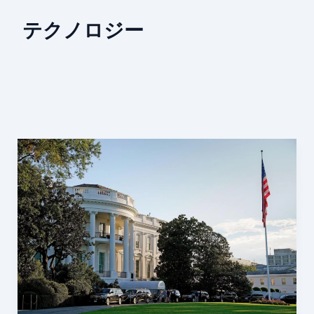
テクノロジー
米
議
会、
AI
の
緊
急
停
止
機