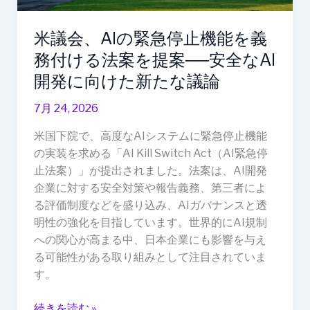
能
を
米議会、AIの緊急停止機能を義
義
務付ける法案を提案──安全なAI
務
付
開発に向けた新たな議論
け
7月 24, 2026
る
法
米国下院で、高度なAIシステムに緊急停止機能
案
の実装を求める「AI Kill Switch Act（AI緊急停
を
止法案）」が提出されました。法案は、AI開発
提
企業に対する安全対策や報告義務、第三者によ
案
る評価制度などを盛り込み、AIガバナンスと透
──
明性の強化を目指しています。世界的にAI規制
安
への関心が高まる中、日本企業にも影響を与え
全
る可能性がある取り組みとして注目されていま
な
す。
AI
開
続きを読む »