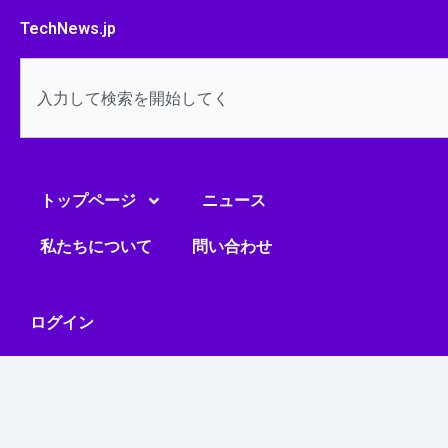
内
TechNews.jp
容
を
検
ス
索
キ
ッ
プ
トップページ
ニュース
私たちについて
問い合わせ
ログイン