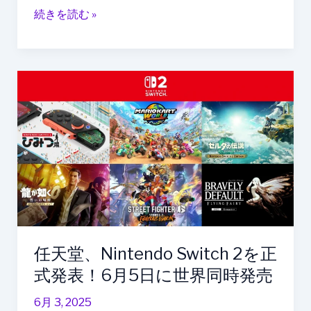
続きを読む »
ン
ズ
内
デ
任
ィ
天
ス
堂、
プ
Nintendo
レ
Switch
イ
2
＆
を
Neural
正
Band
式
の
発
実
任天堂、Nintendo Switch 2を正
表！
力
6
式発表！6月5日に世界同時発売
月
6月 3, 2025
5