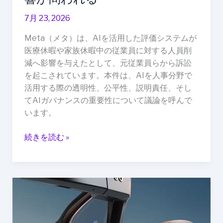
休
7月 23, 2026
暇
中
Meta（メタ）は、AIを活用した評価システムが
の
医療休暇や家族休暇中の従業員に対する人員削
従
減へ影響を与えたとして、元従業員らから訴訟
業
を起こされています。本件は、AIを人事分野で
員
活用する際の透明性、公平性、説明責任、そし
へ
てAIガバナンスの重要性について議論を呼んで
の
います。
影
響
続きを読む »
が
問
わ
れ
Meta
る
Ray-
Ban
Display