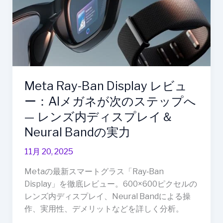
レ
ビ
ュ
ー：
AI
メ
Meta Ray-Ban Display レビュ
ガ
ネ
ー：AIメガネが次のステップへ
が
— レンズ内ディスプレイ＆
次
Neural Bandの実力
の
ス
11月 20, 2025
テ
Metaの最新スマートグラス「Ray‑Ban
ッ
Display」を徹底レビュー。600×600ピクセルの
プ
レンズ内ディスプレイ、Neural Bandによる操
へ
作、実用性、デメリットなどを詳しく分析。
—
レ