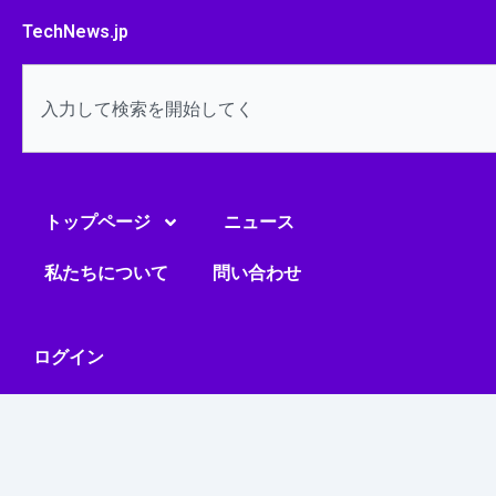
内
TechNews.jp
容
を
検
ス
索
キ
ッ
プ
トップページ
ニュース
私たちについて
問い合わせ
ログイン