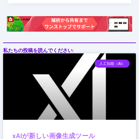
変
え
て
い
る
か
私たちの投稿を読んでください:
人工知能（AI）
xAIが新しい画像生成ツール