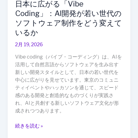
日本に広がる「Vibe
発
が
Coding」：AI開発が若い世代の
若
ソフトウェア制作をどう変えて
い
いるか
世
代
2月 19, 2026
の
Vibe coding（バイブ・コーディング）は、AIを
ソ
活用して自然言語からソフトウェアを生み出す
フ
新しい開発スタイルとして、日本の若い世代を
ト
中心に広がりを見せています。東京のコミュニ
ウ
ティイベントやハッカソンを通じて、スピード
ェ
感のある開発と創造的なものづくりが実践さ
ア
れ、AIと共創する新しいソフトウェア文化が形
制
成されつつあります。
作
を
続きを読む »
ど
う