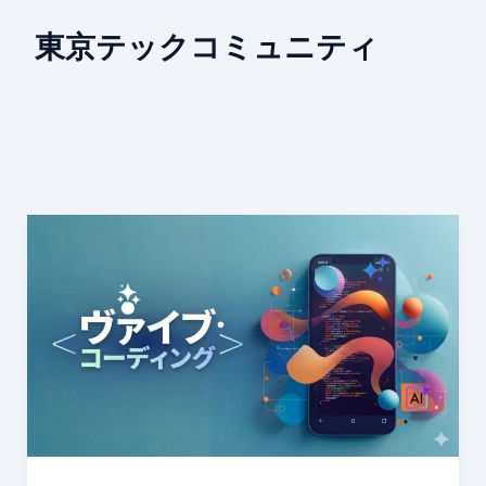
東京テックコミュニティ
日
本
に
広
が
る
「Vibe
Coding」：
AI
開