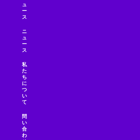
ュ
ー
ス
ニ
ュ
ー
ス
私
た
ち
に
つ
い
て
問
い
合
わ