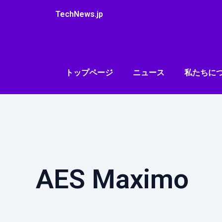
内
TechNews.jp
容
を
ス
キ
ッ
トップページ
ニュース
私たちに
プ
AES Maximo