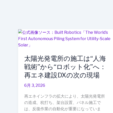
太
陽
光
発
太陽光発電所の施工は“人海
電
所
戦術”から“ロボット化”へ：
の
再エネ建設DXの次の現場
施
工
6月 3, 2026
は“人
海
再エネインフラの拡大により、太陽光発電所
戦
の造成、杭打ち、架台設置、パネル施工で
術”か
は、反復作業の自動化が重要になっていま