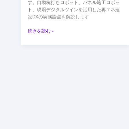
ら“ロ
す。自動杭打ちロボット、パネル施工ロボッ
ボ
ト、現場デジタルツインを活用した再エネ建
ッ
設DXの実務論点を解説します
ト
化”へ：
続きを読む »
再
エ
ネ
建
設
DX
の
次
の
現
場