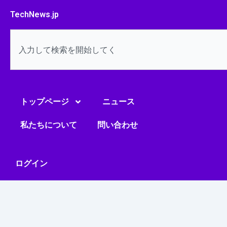
内
TechNews.jp
容
を
検
ス
索
キ
ッ
プ
トップページ
ニュース
私たちについて
問い合わせ
ログイン