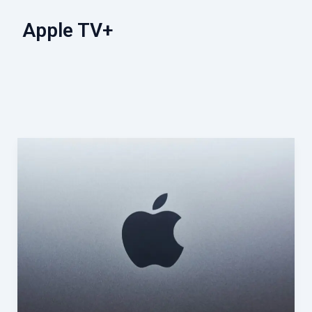
Apple TV+
Apple
の
新
特
許
が
プ
ラ
イ
バ