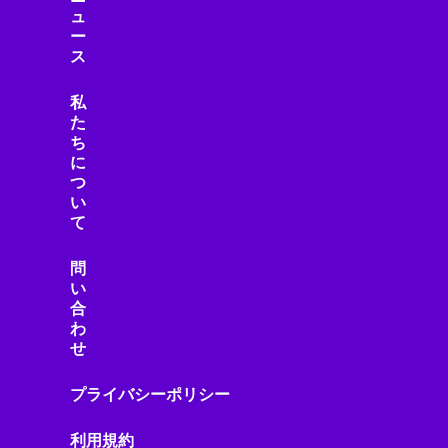
ュ
ー
ス
私
た
ち
に
つ
い
て
問
い
合
わ
せ
プライバシーポリシー
利用規約