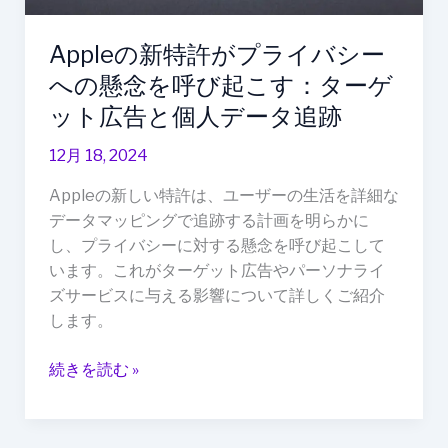
シ
ー
Appleの新特許がプライバシー
へ
への懸念を呼び起こす：ターゲ
の
ット広告と個人データ追跡
懸
念
12月 18, 2024
を
呼
Appleの新しい特許は、ユーザーの生活を詳細な
び
データマッピングで追跡する計画を明らかに
起
し、プライバシーに対する懸念を呼び起こして
こ
います。これがターゲット広告やパーソナライ
す：
ズサービスに与える影響について詳しくご紹介
タ
します。
ー
ゲ
続きを読む »
ッ
ト
広