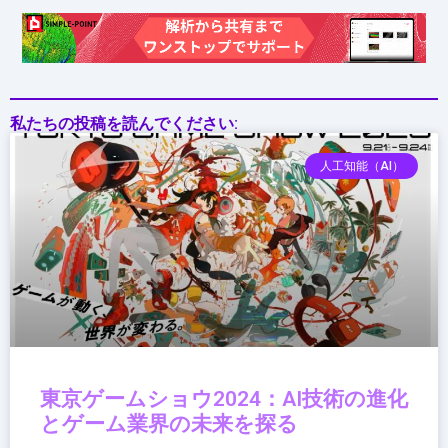
告
と
個
人
デ
私たちの投稿を読んでください:
ー
タ
人工知能（AI）
追
跡
東京ゲームショウ2024：AI技術の進化
とゲーム業界の未来を探る