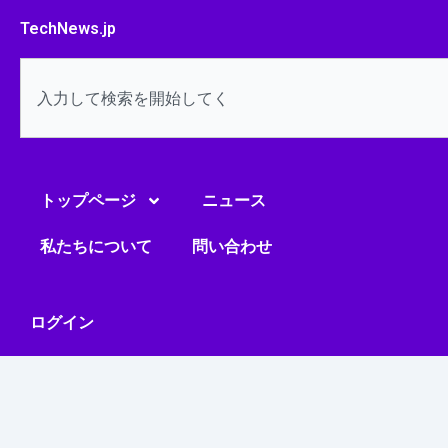
内
TechNews.jp
容
を
検
ス
索
キ
ッ
プ
トップページ
ニュース
私たちについて
問い合わせ
ログイン