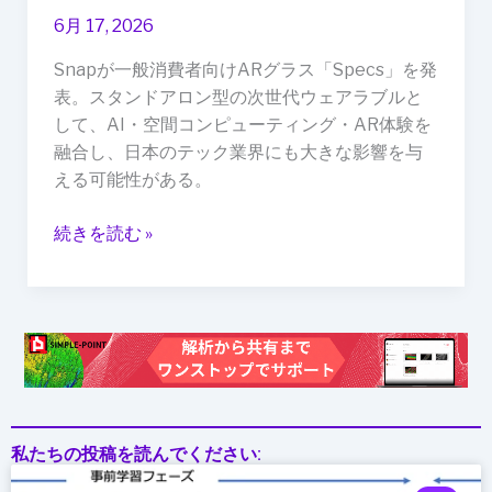
を
6月 17, 2026
発
Snapが一般消費者向けARグラス「Specs」を発
表
表。スタンドアロン型の次世代ウェアラブルと
―
して、AI・空間コンピューティング・AR体験を
日
融合し、日本のテック業界にも大きな影響を与
本
える可能性がある。
の
テ
続きを読む »
ッ
ク
業
界
が
注
目
す
私たちの投稿を読んでください:
べ
き