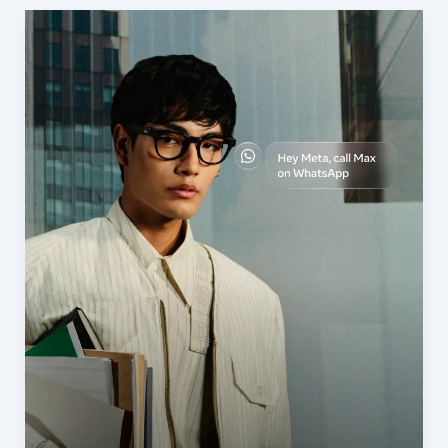
の
AI
新
ス
製
マ
品
ー
ト
グ
ラ
ス
は“撮
る
ガ
ジ
ェ
ッ
ト”か
ら“視
界
で