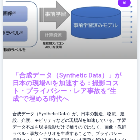
AI
ポ
イ
ン
ト
「合成データ（Synthetic Data）」が
日本の現場AIを加速する：撮影コス
ト・プライバシー・レア事故を“生
成”で埋める時代へ
合成データ（Synthetic Data）が、日本の製造、物流、建
設、介護、モビリティなどの現場AIを加速している。学習
データ不足を現場撮影だけで補うのではなく、画像・教師
ラベル・事故シナリオを生成することで、プライバシー、