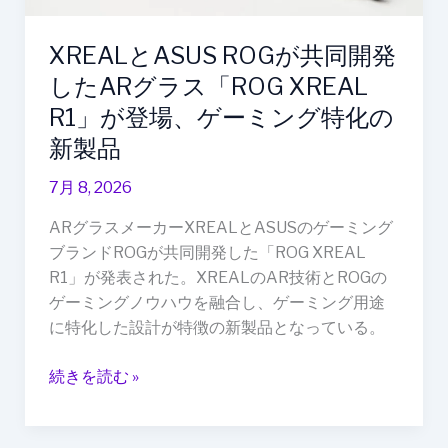
た
AR
XREALとASUS ROGが共同開発
グ
したARグラス「ROG XREAL
ラ
ス
R1」が登場、ゲーミング特化の
「ROG
新製品
XREAL
R1」
7月 8, 2026
が
ARグラスメーカーXREALとASUSのゲーミング
登
ブランドROGが共同開発した「ROG XREAL
場、
R1」が発表された。XREALのAR技術とROGの
ゲ
ゲーミングノウハウを融合し、ゲーミング用途
ー
に特化した設計が特徴の新製品となっている。
ミ
ン
続きを読む »
グ
特
化