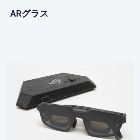
ARグラス
XREAL
と
ASUS
ROG
が
共
同
開
発
し