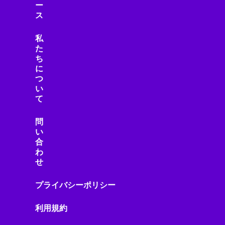
ー
ス
私
た
ち
に
つ
い
て
問
い
合
わ
せ
プライバシーポリシー
利用規約