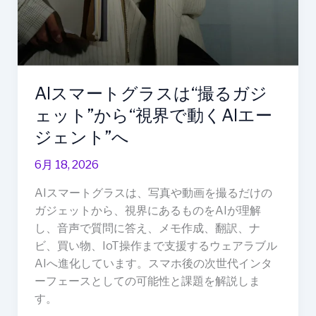
動
く
AI
エ
ー
AIスマートグラスは“撮るガジ
ジ
ェット”から“視界で動くAIエー
ェ
ジェント”へ
ン
ト”へ
6月 18, 2026
AIスマートグラスは、写真や動画を撮るだけの
ガジェットから、視界にあるものをAIが理解
し、音声で質問に答え、メモ作成、翻訳、ナ
ビ、買い物、IoT操作まで支援するウェアラブル
AIへ進化しています。スマホ後の次世代インタ
ーフェースとしての可能性と課題を解説しま
す。