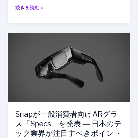
続きを読む »
Snap
が
一
般
消
費
者
向
け
AR
Snapが一般消費者向けARグラ
グ
ラ
ス「Specs」を発表 ― 日本のテ
ス
ック業界が注目すべきポイント
「Specs」