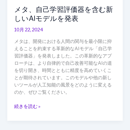
を
メタ、自己学習評価器を含む新
含
む
しいAIモデルを発表
新
10月 22, 2024
し
い
メタは、開発における人間の関与を最小限に抑
AI
えることを約束する革新的なAIモデル「自己学
モ
習評価器」を発表しました。この革新的なアプ
デ
ローチは、より自律的で自己改善可能なAIの道
ル
を切り開き、時間とともに精度を高めていくこ
を
とが期待されています。このモデルや他の新し
発
いツールが人工知能の風景をどのように変える
表
のか、ぜひご覧ください。
続きを読む »