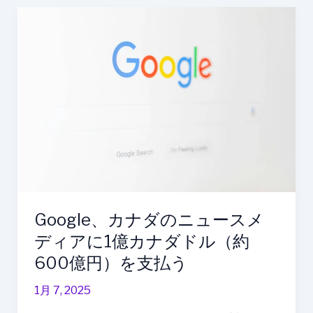
ー
Google、
向
カ
け
ナ
の
ダ
新
の
た
ニ
な
ュ
収
ー
益
ス
化
メ
ツ
デ
ー
ィ
Google、カナダのニュースメ
ル
ア
ディアに1億カナダドル（約
に
1
600億円）を支払う
億
1月 7, 2025
カ
ナ