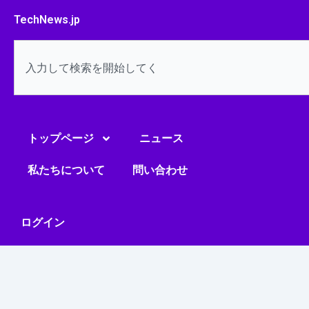
内
TechNews.jp
容
を
検
ス
索
キ
ッ
プ
トップページ
ニュース
私たちについて
問い合わせ
ログイン