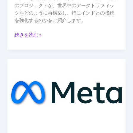
計
のプロジェクトが、世界中のデータトラフィッ
画
クをどのように再構築し、特にインドとの接続
を強化するのかをご紹介します。
続きを読む »
ザ
ッ
カ
ー
バ
ー
グ
氏、
ソ
ー