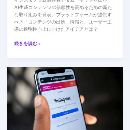
インスタグラム責任者アダム・モッセリ氏が、
ン
AI生成コンテンツの信頼性を高めるための新た
ツ
な取り組みを発表。プラットフォームが提供す
へ
べき「コンテンツの出所」情報と、ユーザー主
の
導の透明性向上に向けたアイデアとは？
信
頼
続きを読む »
性
向
上
に
Meta、
向
Instagram
け
基
た
本
新
デ
し
ィ
い
ス
透
プ
明
レ