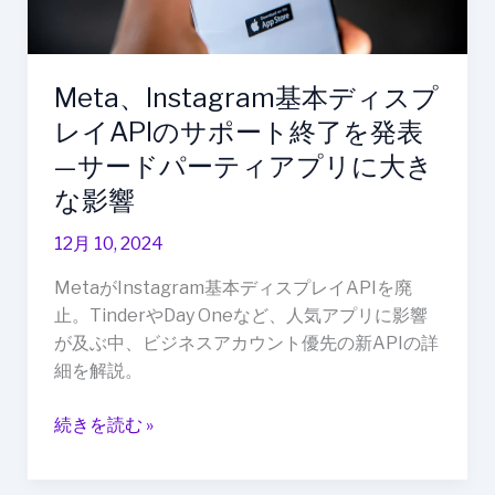
性
イ
措
API
置
の
Meta、Instagram基本ディスプ
を
サ
発
レイAPIのサポート終了を発表
ポ
表
ー
—サードパーティアプリに大き
ト
な影響
終
了
12月 10, 2024
を
MetaがInstagram基本ディスプレイAPIを廃
発
止。TinderやDay Oneなど、人気アプリに影響
表
が及ぶ中、ビジネスアカウント優先の新APIの詳
—
細を解説。
サ
ー
続きを読む »
ド
パ
ー