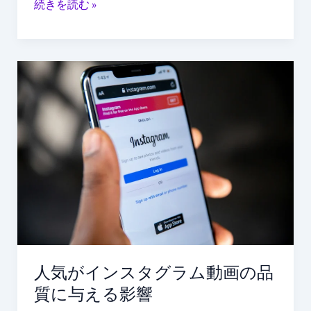
続きを読む »
免
れ
る
人
気
が
イ
ン
ス
タ
グ
ラ
ム
動
画
人気がインスタグラム動画の品
の
質に与える影響
品