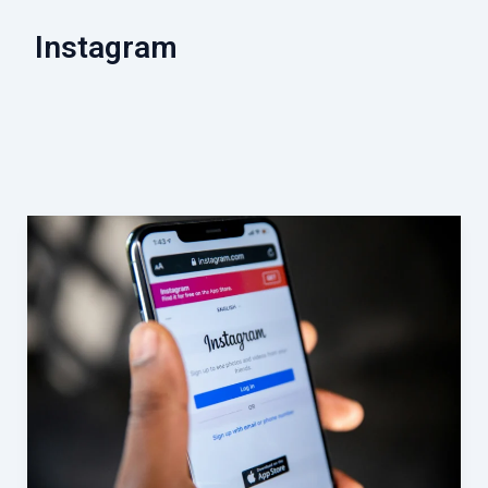
Instagram
イ
ン
ス
タ
グ
ラ
ム、
「ロ
ッ
ク