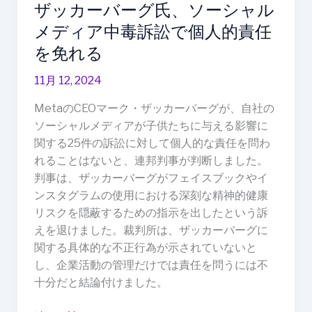
ザッカーバーグ氏、ソーシャル
シ
ャ
メディア中毒訴訟で個人的責任
ル
を免れる
メ
デ
11月 12, 2024
ィ
MetaのCEOマーク・ザッカーバーグが、自社の
ア
ソーシャルメディアが子供たちに与える影響に
中
関する25件の訴訟に対して個人的な責任を問わ
毒
れることはないと、連邦判事が判断しました。
訴
判事は、ザッカーバーグがフェイスブックやイ
訟
ンスタグラムの使用における深刻な精神的健康
で
リスクを隠蔽するための指示を出したという訴
個
えを退けました。裁判所は、ザッカーバーグに
人
関する具体的な不正行為が示されていないと
的
し、企業活動の管理だけでは責任を問うには不
責
十分だと結論付けました。
任
を