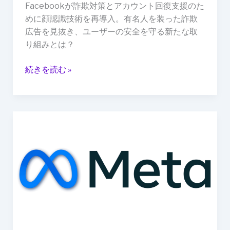
Facebookが詐欺対策とアカウント回復支援のた
再
めに顔認識技術を再導入。有名人を装った詐欺
導
広告を見抜き、ユーザーの安全を守る新たな取
入
り組みとは？
し
て
続きを読む »
詐
欺
対
策
メ
を
タ、
強
自
化
己
学
習
評
価
器