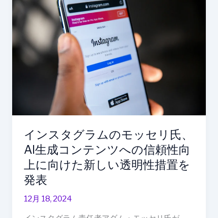
ン
ス
タ
グ
ラ
ム
の
モ
ッ
セ
リ
インスタグラムのモッセリ氏、
氏、
AI生成コンテンツへの信頼性向
AI
生
上に向けた新しい透明性措置を
成
発表
コ
ン
12月 18, 2024
テ