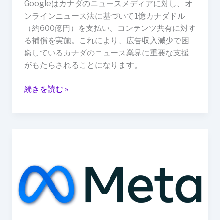
Googleはカナダのニュースメディアに対し、オ
ダ
ンラインニュース法に基づいて1億カナダドル
ド
（約600億円）を支払い、コンテンツ共有に対す
ル
る補償を実施。これにより、広告収入減少で困
（約
窮しているカナダのニュース業界に重要な支援
600
がもたらされることになります。
億
円）
続きを読む »
を
支
払
う
Meta、
Facebook
と
Instagram
に
AI
ボ