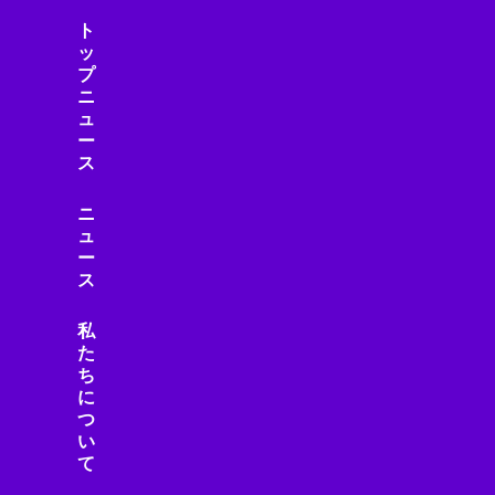
ト
ッ
プ
ニ
ュ
ー
ス
ニ
ュ
ー
ス
私
た
ち
に
つ
い
て