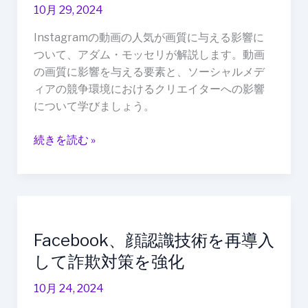
質
10月 29, 2024
に
与
Instagramの動画の人気が画質に与える影響に
え
ついて、アダム・モッセリが解説します。動画
る
の画質に影響を与える要素と、ソーシャルメデ
影
ィアの競争環境におけるクリエイターへの影響
響
について学びましょう。
続きを読む »
Facebook、
顔
Facebook、顔認識技術を再導入
認
識
して詐欺対策を強化
技
10月 24, 2024
術
を