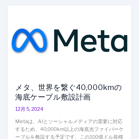
テ
メ
ィ
タ、
ア
世
プ
界
リ
を
に
繋
大
ぐ
き
40,000km
な
の
影
海
響
メタ、世界を繋ぐ40,000kmの
底
ケ
海底ケーブル敷設計画
ー
12月 5, 2024
ブ
ル
Metaは、AIとソーシャルメディアの需要に対応
敷
するため、40,000km以上の海底光ファイバーケ
設
ーブルを敷設する予定です。この100億ドル規模