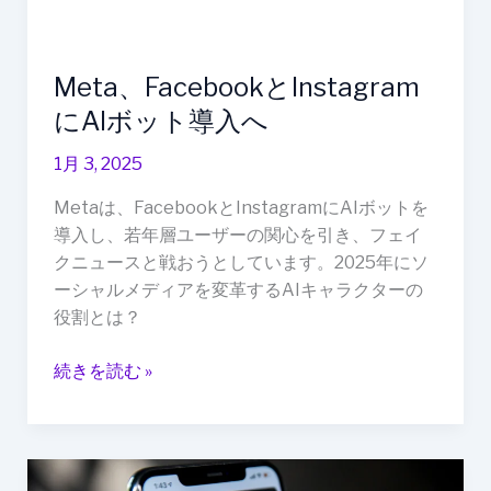
ッ
ト
導
Meta、FacebookとInstagram
入
へ
にAIボット導入へ
1月 3, 2025
Metaは、FacebookとInstagramにAIボットを
導入し、若年層ユーザーの関心を引き、フェイ
クニュースと戦おうとしています。2025年にソ
ーシャルメディアを変革するAIキャラクターの
役割とは？
続きを読む »
イ