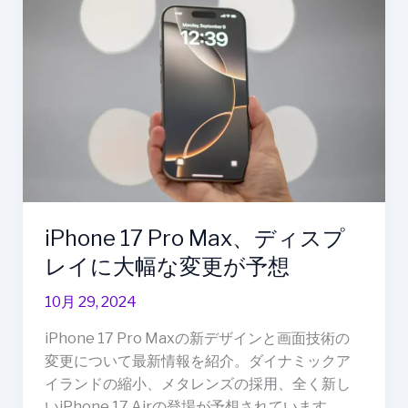
Pro
Max、
デ
ィ
ス
プ
レ
イ
に
大
iPhone 17 Pro Max、ディスプ
幅
レイに大幅な変更が予想
な
変
10月 29, 2024
更
が
iPhone 17 Pro Maxの新デザインと画面技術の
予
変更について最新情報を紹介。ダイナミックア
想
イランドの縮小、メタレンズの採用、全く新し
いiPhone 17 Airの登場が予想されています。