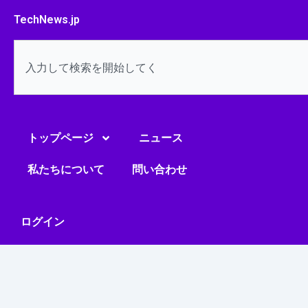
内
TechNews.jp
容
を
検
ス
索
キ
ッ
プ
トップページ
ニュース
私たちについて
問い合わせ
ログイン