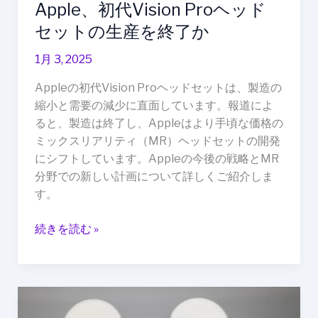
Apple、初代Vision Proヘッド
ト
の
セットの生産を終了か
生
1月 3, 2025
産
を
Appleの初代Vision Proヘッドセットは、製造の
終
縮小と需要の減少に直面しています。報道によ
了
ると、製造は終了し、Appleはより手頃な価格の
か
ミックスリアリティ（MR）ヘッドセットの開発
にシフトしています。Appleの今後の戦略とMR
分野での新しい計画について詳しくご紹介しま
す。
続きを読む »
iPhone
17