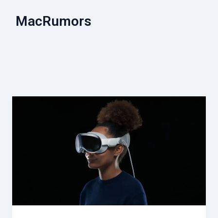
MacRumors
Apple、
初
代
Vision
Pro
ヘ
ッ
ド
セ
ッ