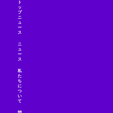
ト
ッ
プ
ニ
ュ
ー
ス
ニ
ュ
ー
ス
私
た
ち
に
つ
い
て
問