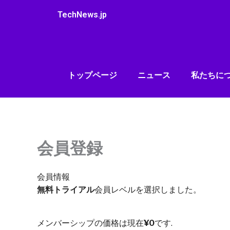
内
TechNews.jp
容
を
ス
キ
ッ
トップページ
ニュース
私たちに
プ
会員登録
会員情報
無料トライアル
会員レベルを選択しました。
メンバーシップの価格は現在
¥0
です.