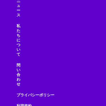
ニ
ュ
ー
ス
私
た
ち
に
つ
い
て
問
い
合
わ
せ
プライバシーポリシー
利用規約