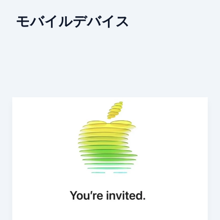
モバイルデバイス
2026
年
の
Apple
製
品
ラ
イ
ン
ア