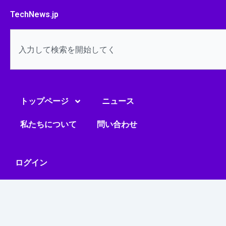
内
TechNews.jp
容
を
検
ス
索
キ
ッ
プ
トップページ
ニュース
私たちについて
問い合わせ
ログイン