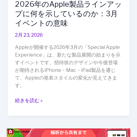
2026年のApple製品ラインアッ
ッ
プ
プに何を示しているのか：3月
に
イベントの意味
何
を
2月 23, 2026
示
Appleが開催する2026年3月の「Special Apple
し
Experience」は、新たな製品展開の始まりを示
て
すイベントです。招待状のデザインや今後登場
い
が期待されるiPhone・Mac・iPad製品を通じ
る
て、Appleの発表スタイルの変化が見えてきま
の
す。
か：
3
続きを読む »
月
イ
ベ
ン
ト