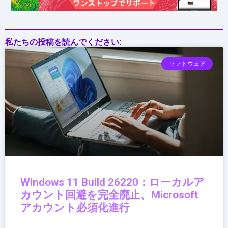
の
意
味
私たちの投稿を読んでください:
ソフトウェア
Windows 11 Build 26220：ローカルア
カウント回避を完全廃止、Microsoft
アカウント必須化進行