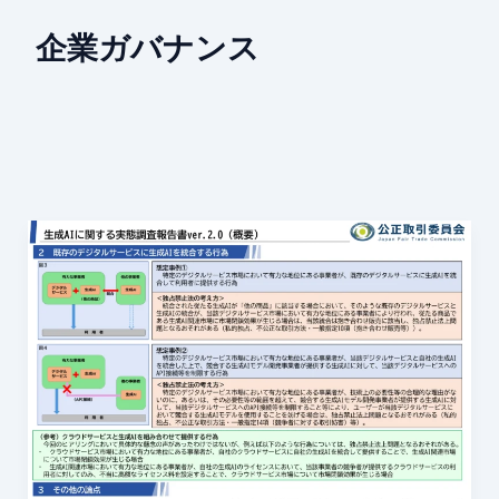
企業ガバナンス
生
成
AI
が“競
争
政
策”の
テ
ー
マ