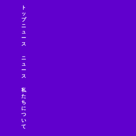
ト
ッ
プ
ニ
ュ
ー
ス
ニ
ュ
ー
ス
私
た
ち
に
つ
い
て