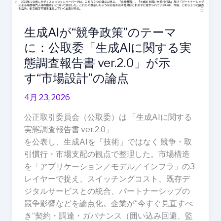
に：
公
生成AIが“競争政策”のテーマ
取
委
に：公取委「生成AIに関する実
「生
態調査報告書 ver.2.0」が示
成
す“市場設計”の論点
AI
に
4月 23, 2026
関
す
公正取引委員会（公取委）は 「生成AIに関する
る
実態調査報告書 ver.2.0」
実
を公表し、生成AIを「技術」ではなく 競争・取
態
引慣行・市場支配の観点で整理した。市場構造
調
を「アプリケーション／モデル／インフラ」の3
査
レイヤーで捉え、スイッチングコスト、既存デ
報
ジタルサービスとの統合、パートナーシップの
告
競争影響などを論点化。企業が“今すぐ見直すべ
書
き”契約・調達・ガバナンス（囲い込み回避、監