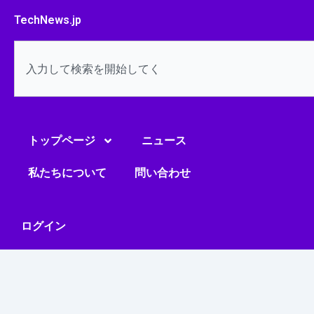
内
TechNews.jp
容
を
検
ス
索
キ
ッ
プ
トップページ
ニュース
私たちについて
問い合わせ
ログイン