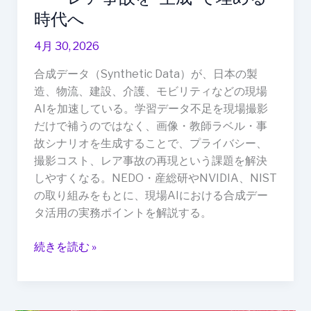
の
時代へ
現
場
4月 30, 2026
AI
合成データ（Synthetic Data）が、日本の製
を
造、物流、建設、介護、モビリティなどの現場
加
AIを加速している。学習データ不足を現場撮影
速
だけで補うのではなく、画像・教師ラベル・事
す
故シナリオを生成することで、プライバシー、
る：
撮影コスト、レア事故の再現という課題を解決
撮
しやすくなる。NEDO・産総研やNVIDIA、NIST
影
の取り組みをもとに、現場AIにおける合成デー
コ
タ活用の実務ポイントを解説する。
ス
ト・
続きを読む »
プ
ラ
イ
バ