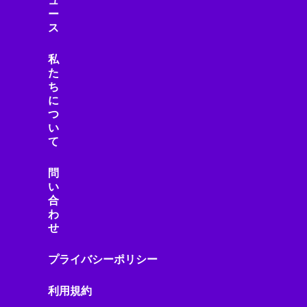
ュ
ー
ス
私
た
ち
に
つ
い
て
問
い
合
わ
せ
プライバシーポリシー
利用規約