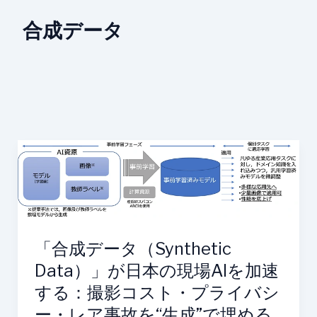
合成データ
「合
成
デ
ー
タ
（Synthetic
「合成データ（Synthetic
Data）」
Data）」が日本の現場AIを加速
が
する：撮影コスト・プライバシ
日
本
ー・レア事故を“生成”で埋める