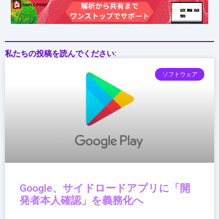
シ
ー・
レ
ア
私たちの投稿を読んでください:
事
故
ソフトウェア
を“生
成”で
埋
め
る
時
代
へ
Google、サイドロードアプリに「開
発者本人確認」を義務化へ