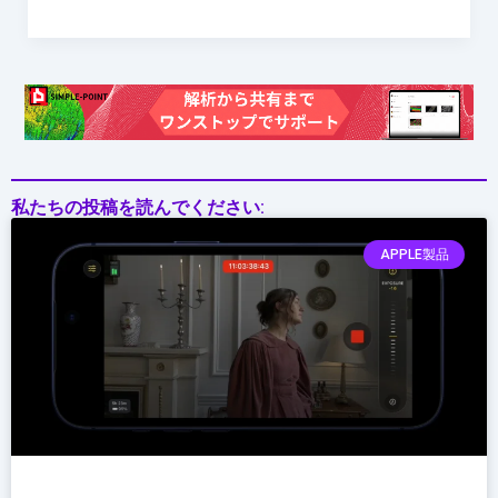
BIM/CIM
の
品
質
DX
私たちの投稿を読んでください:
APPLE製品