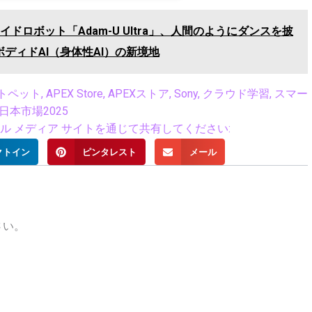
ドロボット「Adam-U Ultra」、人間のようにダンスを披
ディドAI（身体性AI）の新境地
ットペット
,
APEX Store
,
APEXストア
,
Sony
,
クラウド学習
,
スマー
日本市場2025
 メディア サイトを通じて共有してください:
クトイン
ピンタレスト
メール
さい。