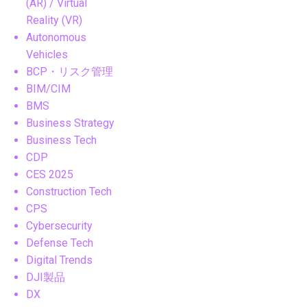
(AR) / Virtual
Reality (VR)
Autonomous
Vehicles
BCP・リスク管理
BIM/CIM
BMS
Business Strategy
Business Tech
CDP
CES 2025
Construction Tech
CPS
Cybersecurity
Defense Tech
Digital Trends
DJI製品
DX