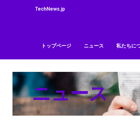
内
TechNews.jp
容
を
ス
キ
ッ
トップページ
ニュース
私たちに
プ
ニュース