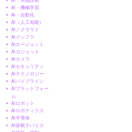
AI・先端技術
AI・機械学習
AI・自動化
AI（人工知能）
AI／クラウド
AIインフラ
AIエージェント
AIガジェット
AIカメラ
AIセキュリティ
AIテクノロジー
AIパイプライン
AIプラットフォー
ム
AIロボット
AIロボティクス
AI半導体
AI搭載デバイス