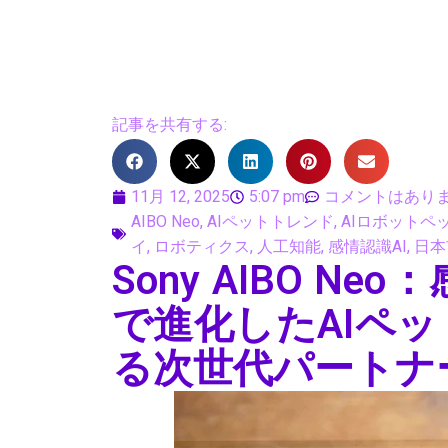
記事を共有する:
11月 12, 2025
5:07 pm
コメントはあり
AIBO Neo
,
AIペットトレンド
,
AIロボットペ
イ
,
ロボティクス
,
人工知能
,
感情認識AI
,
日本
Sony AIBO 
で進化したAIペ
る次世代パートナ