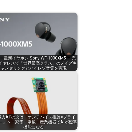
ー最新イヤホン Sony WF-1000XM5 — 完
イヤレスで「世界最高クラス」のノイズキ
ャンセリングとハイレゾ音質を実現
電力AI”の次は「オンデバイス推論×プライ
ー」へ：家電・車載・産業機器でAIが標準
機能になる