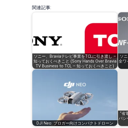
関連記事:
ソニー、Braviaテレビ事業をTCLに引き渡し –
ソニ
知っておくべきこと (Sony Hands Over Bravia
全ワ
TV Business to TCL – 知っておくべきこと)
“省
バシ
DJI Neo: ブロガー向けコンパクトドローン