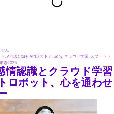
ません
ット
,
APEX Store
,
APEXストア
,
Sony
,
クラウド学習
,
スマートト
市場2025
Neo：感情認識とクラウド学習
ットロボット、心を通わせ
ー