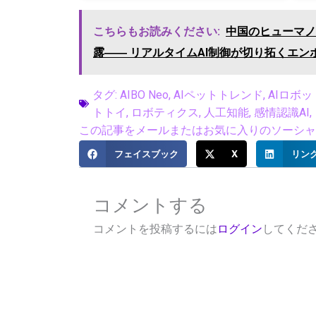
こちらもお読みください:
中国のヒューマノイ
露―― リアルタイムAI制御が切り拓くエンボ
タグ:
AIBO Neo
,
AIペットトレンド
,
AIロボ
トトイ
,
ロボティクス
,
人工知能
,
感情認識AI
,
この記事をメールまたはお気に入りのソーシャル
フェイスブック
X
リン
コメントする
コメントを投稿するには
ログイン
してくだ